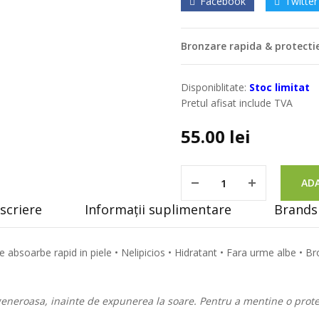
Facebook
Twitter
Bronzare rapida & protecti
Disponiblitate:
Stoc limitat
Pretul afisat include TVA
55.00
lei
ADA
scriere
Informații suplimentare
Brands 
 absoarbe rapid in piele • Nelipicios • Hidratant • Fara urme albe • B
 generoasa, inainte de expunerea la soare. Pentru a mentine o prote