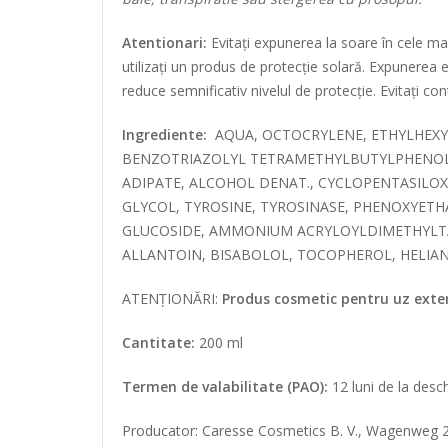
Atentionari:
Evitați expunerea la soare în cele mai 
utilizați un produs de protecție solară. Expunerea
reduce semnificativ nivelul de protecție. Evitați cont
Ingrediente:
AQUA, OCTOCRYLENE, ETHYLHEXY
BENZOTRIAZOLYL TETRAMETHYLBUTYLPHENOL (
ADIPATE, ALCOHOL DENAT., CYCLOPENTASILOX
GLYCOL, TYROSINE, TYROSINASE, PHENOXYETH
GLUCOSIDE, AMMONIUM ACRYLOYLDIMETHYLTA
ALLANTOIN, BISABOLOL, TOCOPHEROL, HELIA
ATENȚIONĂRI:
Produs cosmetic pentru uz extern
Cantitate:
200 ml
Termen de valabilitate (PAO):
12 luni de la desc
Producator: Caresse Cosmetics B. V., Wagenweg 