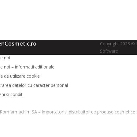
enCosmetic.ro
Copyright 2023 © 
Software
e noi
e noi – informatii aditionale
ca de utilizare cookie
crarea datelor cu caracter personal
i si conditii
Romfarmachim SA – importator si distribuitor de produse cosmetice s