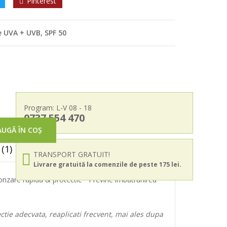
Pinterest
e UVA + UVB, SPF 50
Program: L-V 08 - 18
0737 554 470
UGĂ ÎN COȘ
(1)
TRANSPORT GRATUIT!
Livrare gratuită la comenzile de peste 175 lei.
ronzare rapida & protectie • Previne imbatranirea
ctie adecvata, reaplicati frecvent, mai ales dupa