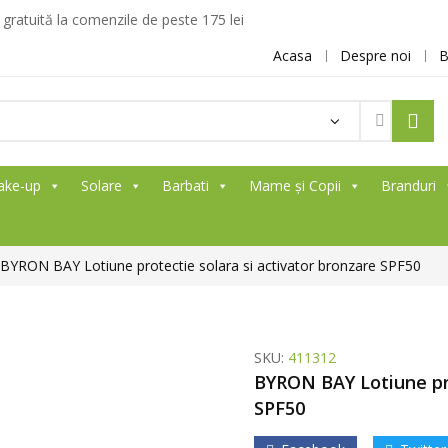
ratuită la comenzile de peste 175 lei
Acasa
Despre noi
B
Products
search
ake-up
Solare
Barbati
Mame și Copii
Branduri
BYRON BAY Lotiune protectie solara si activator bronzare SPF50
SKU:
411312
BYRON BAY Lotiune pro
SPF50