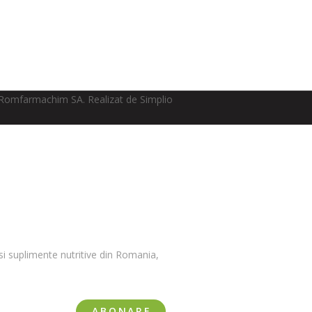
Romfarmachim SA. Realizat de Simplio
i suplimente nutritive din Romania,
ABONARE