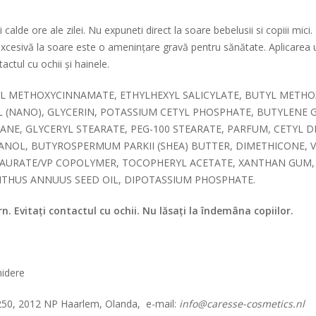
calde ore ale zilei. Nu expuneti direct la soare bebelusii si copiii mici.
 excesivă la soare este o amenințare gravă pentru sănătate. Aplicarea
actul cu ochii și hainele.
L METHOXYCINNAMATE, ETHYLHEXYL SALICYLATE, BUTYL METHO
NANO), GLYCERIN, POTASSIUM CETYL PHOSPHATE, BUTYLENE G
ANE, GLYCERYL STEARATE, PEG-100 STEARATE, PARFUM, CETYL 
ANOL, BUTYROSPERMUM PARKII (SHEA) BUTTER, DIMETHICONE, VP
URATE/VP COPOLYMER, TOCOPHERYL ACETATE, XANTHAN GUM, 
NTHUS ANNUUS SEED OIL, DIPOTASSIUM PHOSPHATE.
. Evitați contactul cu ochii. Nu lăsați la îndemâna copiilor.
hidere
250, 2012 NP Haarlem, Olanda, e-mail:
info@caresse-cosmetics.nl