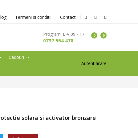
log
Termeni si conditii
Contact
Program: L-V 09 - 17
0
0
0737 554 470
Cadouri
Autentificare
tectie solara si activator bronzare