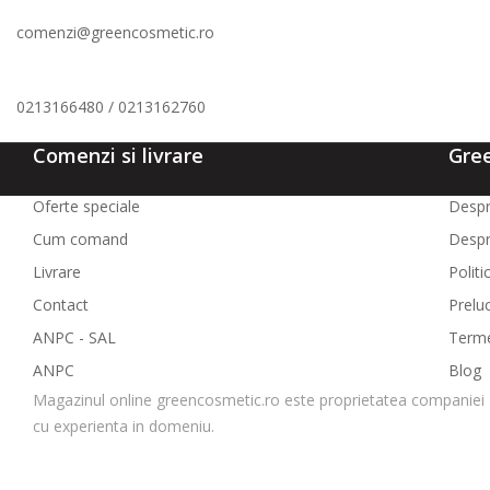
comenzi@greencosmetic.ro
0213166480 / 0213162760
Comenzi si livrare
Gre
Oferte speciale
Despr
Cum comand
Despr
Livrare
Politi
Contact
Prelu
ANPC - SAL
Termen
ANPC
Blog
Magazinul online greencosmetic.ro este proprietatea companiei 
cu experienta in domeniu.