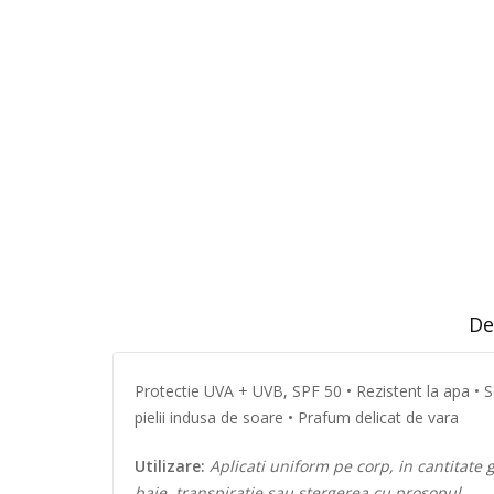
De
Protectie UVA + UVB, SPF 50 • Rezistent la apa • Se
pielii indusa de soare • Prafum delicat de vara
Utilizare:
Aplicati uniform pe corp, in cantitate
baie, transpiratie sau stergerea cu prosopul.