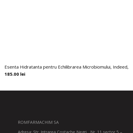
Esenta Hidratanta pentru Echilibrarea Microbiomului, Indeed, 9
185.00
lei
ROMFARMACHIM SA
Adresa: Str. Intrarea Costache Negri , Nr. 11 sector 5 –