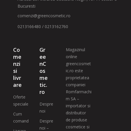
Bucuresti
comenzi@greencosmetic.ro
0213166480 / 0213162760
Co
Gr
Magazinul
me
ee
online
nzi
nC
greencosmet
si
os
ic.ro este
livr
me
proprietatea
are
tic.
companiei
ro
Romfarmachi
Oferte
m SA –
speciale
Despre
importator si
noi
distribuitor
Cum
de produse
comand
Despre
cosmetice si
noi –
Livrare