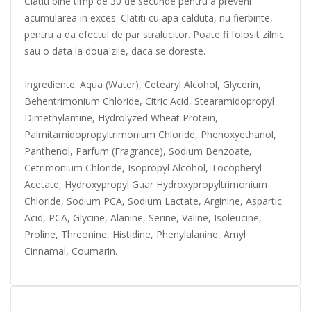
Clatiti bine timp de 30 de secunde pentru a preveni
acumularea in exces. Clatiti cu apa calduta, nu fierbinte,
pentru a da efectul de par stralucitor. Poate fi folosit zilnic
sau o data la doua zile, daca se doreste.
Ingrediente: Aqua (Water), Cetearyl Alcohol, Glycerin,
Behentrimonium Chloride, Citric Acid, Stearamidopropyl
Dimethylamine, Hydrolyzed Wheat Protein,
Palmitamidopropyltrimonium Chloride, Phenoxyethanol,
Panthenol, Parfum (Fragrance), Sodium Benzoate,
Cetrimonium Chloride, Isopropyl Alcohol, Tocopheryl
Acetate, Hydroxypropyl Guar Hydroxypropyltrimonium
Chloride, Sodium PCA, Sodium Lactate, Arginine, Aspartic
Acid, PCA, Glycine, Alanine, Serine, Valine, Isoleucine,
Proline, Threonine, Histidine, Phenylalanine, Amyl
Cinnamal, Coumarin.