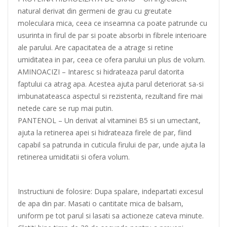
natural derivat din germeni de grau cu greutate
moleculara mica, ceea ce inseamna ca poate patrunde cu
usurinta in firul de par si poate absorbi in fibrele interioare
ale parului. Are capacitatea de a atrage si retine
umiditatea in par, ceea ce ofera parului un plus de volum.
AMINOACIZI – Intaresc si hidrateaza parul datorita
faptului ca atrag apa. Acestea ajuta parul deteriorat sa-si
imbunatateasca aspectul si rezistenta, rezultand fire mai
netede care se rup mai putin.
PANTENOL – Un derivat al vitaminei B5 si un umectant,
ajuta la retinerea apei si hidrateaza firele de par, fiind
capabil sa patrunda in cuticula firului de par, unde ajuta la
retinerea umiditatii si ofera volum.
Instructiuni de folosire: Dupa spalare, indepartati excesul
de apa din par. Masati o cantitate mica de balsam,
uniform pe tot parul si lasati sa actioneze cateva minute.