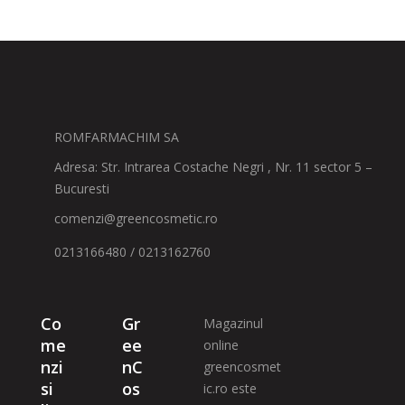
ROMFARMACHIM SA
Adresa: Str. Intrarea Costache Negri , Nr. 11 sector 5 –
Bucuresti
comenzi@greencosmetic.ro
0213166480 / 0213162760
Co
Gr
Magazinul
me
ee
online
nzi
nC
greencosmet
si
os
ic.ro este