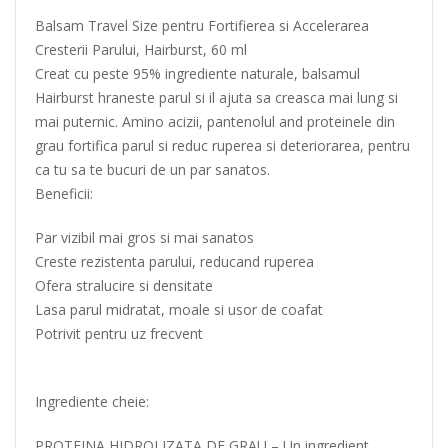
Balsam Travel Size pentru Fortifierea si Accelerarea
Cresterii Parului, Hairburst, 60 ml
Creat cu peste 95% ingrediente naturale, balsamul
Hairburst hraneste parul si il ajuta sa creasca mai lung si
mai puternic. Amino acizii, pantenolul and proteinele din
grau fortifica parul si reduc ruperea si deteriorarea, pentru
ca tu sa te bucuri de un par sanatos.
Beneficii:
Par vizibil mai gros si mai sanatos
Creste rezistenta parului, reducand ruperea
Ofera stralucire si densitate
Lasa parul midratat, moale si usor de coafat
Potrivit pentru uz frecvent
Ingrediente cheie:
PROTEINA HIDROLIZATA DE GRAU – Un ingredient