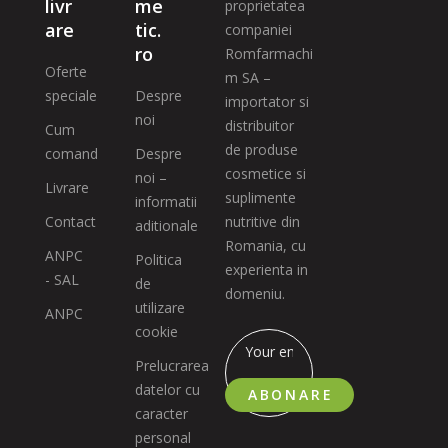
livr
me
proprietatea
are
tic.
companiei
ro
Romfarmachi
Oferte
m SA –
speciale
Despre
importator si
noi
distribuitor
Cum
de produse
comand
Despre
cosmetice si
noi –
Livrare
suplimente
informatii
Contact
nutritive din
aditionale
Romania, cu
ANPC
Politica
experienta in
- SAL
de
domeniu.
utilizare
ANPC
cookie
Prelucrarea
datelor cu
ABONARE
caracter
personal