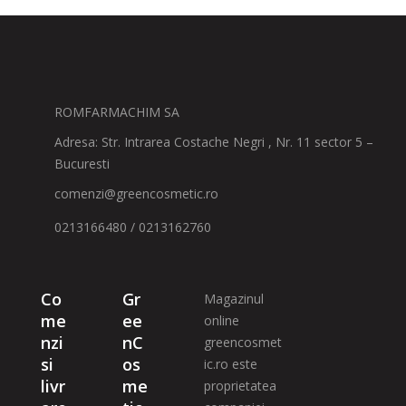
ROMFARMACHIM SA
Adresa: Str. Intrarea Costache Negri , Nr. 11 sector 5 –
Bucuresti
comenzi@greencosmetic.ro
0213166480 / 0213162760
Co
Gr
Magazinul
me
ee
online
nzi
nC
greencosmet
si
os
ic.ro este
livr
me
proprietatea