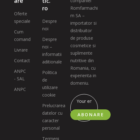
are
tic.
companiei
ro
Romfarmachi
Oferte
m SA –
speciale
Despre
importator si
noi
distribuitor
Cum
de produse
comand
Despre
cosmetice si
noi –
Livrare
suplimente
informatii
Contact
nutritive din
aditionale
Romania, cu
ANPC
Politica
experienta in
- SAL
de
domeniu.
utilizare
ANPC
cookie
Prelucrarea
datelor cu
ABONARE
caracter
personal
Termeni