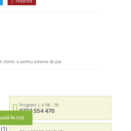
Pinterest
at chimic si pentru extensii de par
Program: L-V 08 - 18
0737 554 470
UGĂ ÎN COȘ
(1)