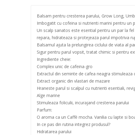
Balsam pentru cresterea parului, Grow Long, Umbe
Imbogatit cu cofeina si nutrienti marini pentru un p
Un scalp sanatos este esential pentru un par la fel
repara, hidrateaza si protejeaza parul impotriva rup
Balsamul ajuta la prelungirea ciclului de viata al p
Sigur pentru parul vopsit, tratat chimic si pentru ex
Ingrediente cheie:
Complex unic de cafeina-gro
Extractul din seminte de cafea neagra stimuleaza c
Extract organic din vlastari de mazare
Hraneste parul si scalpul cu nutrienti esentiali, rev
Alge marine
Stimuleaza foliculii, incurajand cresterea parului
Parfum:
O aroma ca un Caffè mocha. Vanilia cu lapte si boabe
In ce pas din rutina integrez produsul?
Hidratarea parului