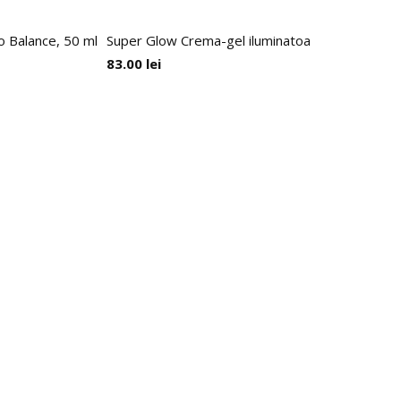
io Balance, 50 ml
Super Glow Crema-gel iluminatoare cu Acid Ascor
83.00
lei