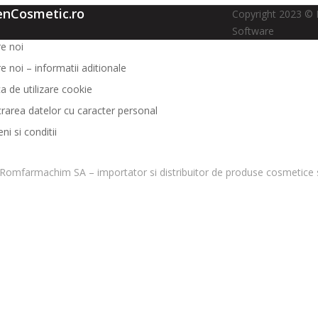
enCosmetic.ro
Copyright 2023 © 
Software
e noi
e noi – informatii aditionale
ca de utilizare cookie
crarea datelor cu caracter personal
i si conditii
Romfarmachim SA – importator si distribuitor de produse cosmetice s