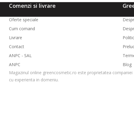
Comenzi si livrare
Gre
Oferte speciale
Despr
Cum comand
Despr
Livrare
Politi
Contact
Prelu
ANPC - SAL
Termen
ANPC
Blog
Magazinul online greencosmetic.ro este proprietatea companiei 
cu experienta in domeniu.