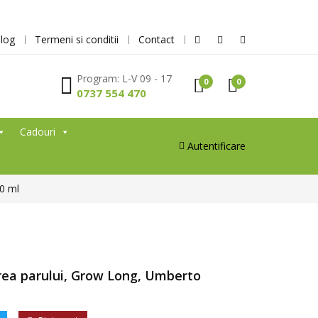
log
Termeni si conditii
Contact
Program: L-V 09 - 17
0
0
0737 554 470
Cadouri
Autentificare
0 ml
rea parului, Grow Long, Umberto