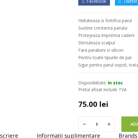
Facebook
Twitter
Hidrateaza si fortifica parul
Sustine cresterea parului
Protejeaza impotriva caderii
Stimuleaza scalpul
Fara parabeni si silicon
Pentru toate tipurile de par
Sigur pentru parul vopsit, trat
Disponiblitate:
In stoc
Pretul afisat include TVA
75.00
lei
ADA
scriere
Informații suplimentare
Brands 