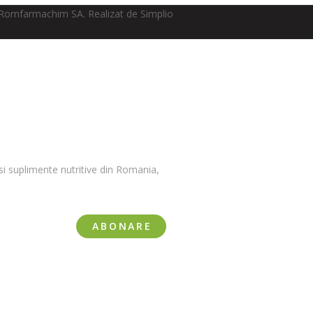
Romfarmachim SA. Realizat de Simplio
i suplimente nutritive din Romania,
ABONARE