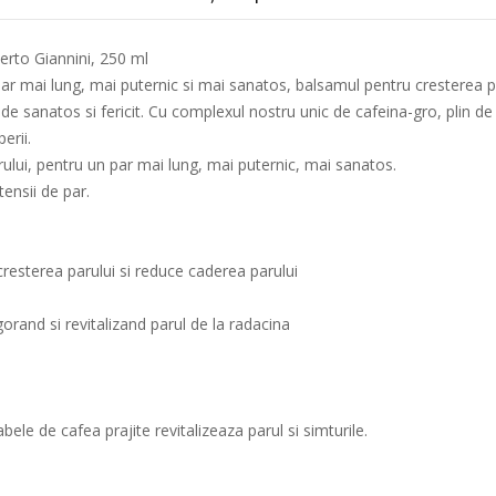
rto Giannini, 250 ml
ar mai lung, mai puternic si mai sanatos, balsamul pentru cresterea par
 de sanatos si fericit. Cu complexul nostru unic de cafeina-gro, plin d
erii.
arului, pentru un par mai lung, mai puternic, mai sanatos.
tensii de par.
resterea parului si reduce caderea parului
igorand si revitalizand parul de la radacina
le de cafea prajite revitalizeaza parul si simturile.