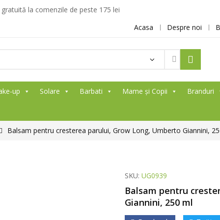
ratuită la comenzile de peste 175 lei
Acasa
Despre noi
B
Products
search
ake-up
Solare
Barbati
Mame și Copii
Branduri
Balsam pentru cresterea parului, Grow Long, Umberto Giannini, 25
SKU:
UG0939
Balsam pentru creste
Giannini, 250 ml