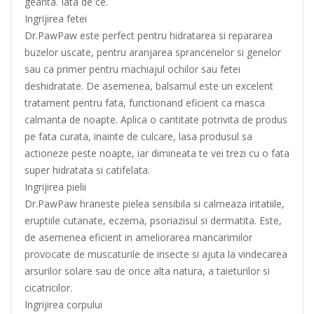
geanta. Iata de ce.
Ingrijirea fetei
Dr.PawPaw este perfect pentru hidratarea si repararea
buzelor uscate, pentru aranjarea sprancenelor si genelor
sau ca primer pentru machiajul ochilor sau fetei
deshidratate. De asemenea, balsamul este un excelent
tratament pentru fata, functionand eficient ca masca
calmanta de noapte. Aplica o cantitate potrivita de produs
pe fata curata, inainte de culcare, lasa produsul sa
actioneze peste noapte, iar dimineata te vei trezi cu o fata
super hidratata si catifelata.
Ingrijirea pielii
Dr.PawPaw hraneste pielea sensibila si calmeaza iritatiile,
eruptiile cutanate, eczema, psoriazisul si dermatita. Este,
de asemenea eficient in ameliorarea mancarimilor
provocate de muscaturile de insecte si ajuta la vindecarea
arsurilor solare sau de orice alta natura, a taieturilor si
cicatricilor.
Ingrijirea corpului