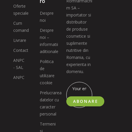
ro
Romfarmachi
Oferte
m SA –
speciale
Despre
importator si
noi
distribuitor
Cum
de produse
comand
Despre
cosmetice si
noi –
Livrare
suplimente
informatii
Contact
nutritive din
aditionale
Romania, cu
ANPC
Politica
experienta in
- SAL
de
domeniu.
utilizare
ANPC
cookie
Prelucrarea
datelor cu
ABONARE
caracter
personal
Termeni
si