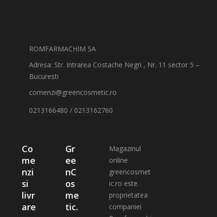
ROMFARMACHIM SA
Adresa: Str. Intrarea Costache Negri , Nr. 11 sector 5 –
Bucuresti
comenzi@greencosmetic.ro
0213166480 / 0213162760
Co
Gr
Magazinul
me
ee
online
nzi
nC
greencosmet
si
os
ic.ro este
livr
me
proprietatea
are
tic.
companiei