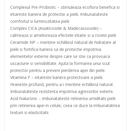
Complexul Pre-Probiotic – stimuleaza ecoflora benefica si
intareste bariera de protectie a pielii. Imbunatateste
comfortul si luminozitatea pielii
Complex CICA (Asiaticoside & Madecassoside) –
calmeaza si amelioreaza efectele iritatie si a rosetii pielii
Ceramide NP – mentine echilibrul natural de hidratare al
pielii si fortifica bariera sa de protectie impotriva
elementelor externe despre care se stie ca provoaca
uscaciune si sensibilitate. Ajuta la formarea unui scut
protector pentru a preveni pierderea apei din piele.
Vitamina F – intareste bariera protectoare a pielii.
Hraneste profund, pentru a-i mentine echilibrul natural.
Imbunatateste rezistenta impotriva agresorilor externi.
Acid hialuronic – imbunatateste retinerea umiditatii pielii
prin retinerea apei in celule, ceea ce duce la imbunatatirea
texturii si elasticitatii.