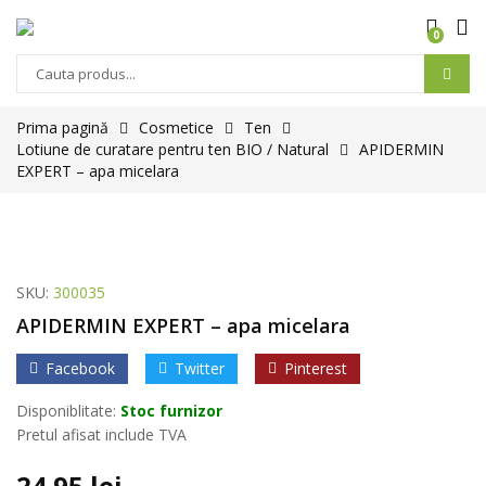
0
Prima pagină
Cosmetice
Ten
Lotiune de curatare pentru ten BIO / Natural
APIDERMIN
EXPERT – apa micelara
SKU:
300035
APIDERMIN EXPERT – apa micelara
Facebook
Twitter
Pinterest
Disponiblitate:
Stoc furnizor
Pretul afisat include TVA
24.95
lei