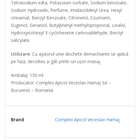
Tetrasodium edta, Potassium sorbate, Sodium benzoate,
Sodium Hydroxide, Perfume, Imidazolidinyl Urea, Hexyl
cinnamal, Benzyl Benzoate, Citronelol, Coumarin,
Eugenol, Geraniol, Butylphenyl methylopropional, Linalol,
Hydroxyisohexyl 3-cyclohexene carboxaldehyde, Benzyl
salicylate.
Utilizare:
Cu ajutorul unei dischete demachiante se aplică
pe față, decolteu și gât printr-un ușor masaj.
Ambalaj: 150 ml
Producator: Complex Apicol Veceslav Harnaj SA –
Bucuresti – Romania
Brand
Complex Apicol Veceslav Harnaj