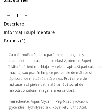
Descriere
Informații suplimentare
Brands (1)
Cu o formulă blânda cu parfum hipoalergenic și
ingrediente naturale, apa micelară Apidermin Expert
înlătură eficient machiajul. Micelele captează particulele de
machiaj sau praf, în timp ce proteinele de mătase si
lăptișorul de matcă răsfață pielea.
Proteinele de
mătase
lasă pielea catifelată iar
lăptișorul de
matcă
contribuie la regenerarea celulară.
Ingrediente:
Aqua, Glycerin, Peg-6 caprylic/capric
glycerides, Hydrolyzed silk, Royal Jelly, Citric Acid,