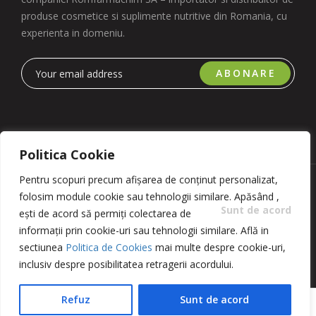
produse cosmetice si suplimente nutritive din Romania, cu
experienta in domeniu.
ABONARE
Politica Cookie
Pentru scopuri precum afișarea de conținut personalizat,
Copyright 2023 © Romfarmachim SA. Realizat de Simplio
folosim module cookie sau tehnologii similare. Apăsând
,
Software
Sunt de acord
ești de acord să permiți colectarea de
informații prin cookie-uri sau tehnologii similare. Află in
sectiunea
Politica de Cookies
mai multe despre cookie-uri,
inclusiv despre posibilitatea retragerii acordului.
Refuz
Sunt de acord
ADAUGĂ ÎN COȘ
BUY NOW