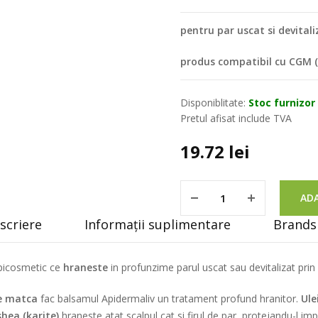
pentru par uscat si devitali
produs compatibil cu CGM (
Disponiblitate:
Stoc furnizor
Pretul afisat include TVA
19.72
lei
ADA
scriere
Informații suplimentare
Brands 
apicosmetic ce
hraneste
in profunzime parul uscat sau devitalizat prin 
de matca
fac balsamul Apidermaliv un tratament profund hranitor.
Ule
shea (karite)
hraneste atat scalpul cat si firul de par, protejandu-l imp