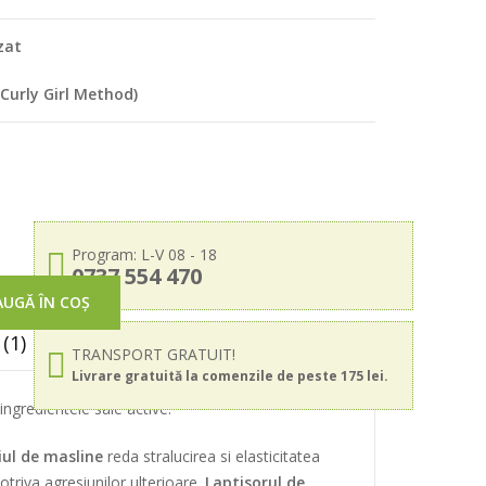
zat
Curly Girl Method)
Program: L-V 08 - 18
0737 554 470
UGĂ ÎN COȘ
(1)
TRANSPORT GRATUIT!
Livrare gratuită la comenzile de peste 175 lei.
ingredientele sale active.
iul de masline
reda stralucirea si elasticitatea
otriva agresiunilor ulterioare.
Laptisorul de