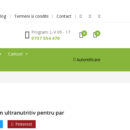
log
Termeni si conditii
Contact
Program: L-V 09 - 17
0
0
0737 554 470
Cadouri
Autentificare
ultranutritiv pentru par
Pinterest