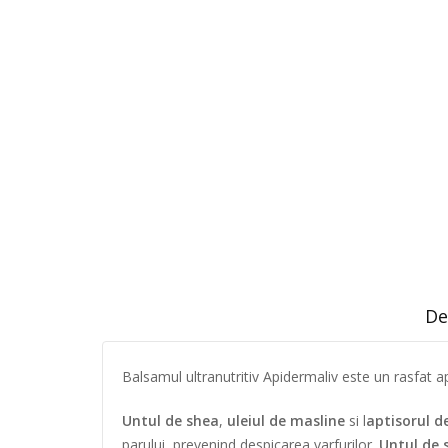
De
Balsamul ultranutritiv Apidermaliv este un rasfat 
Untul de shea
,
uleiul de masline
si l
aptisorul 
parului, prevenind despicarea varfurilor.
Untul de 