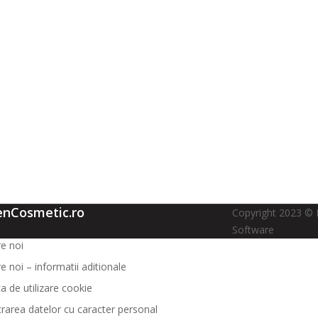
enCosmetic.ro
Copyright 2023 © 
Software
e noi
e noi – informatii aditionale
ca de utilizare cookie
crarea datelor cu caracter personal