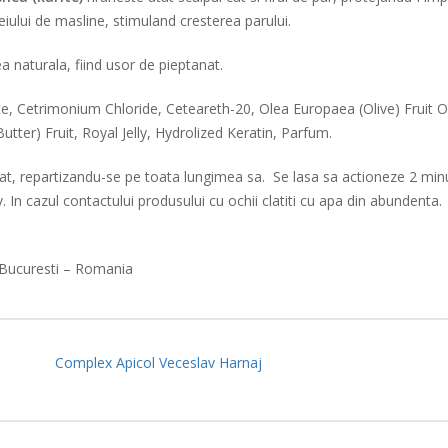
iului de masline, stimuland cresterea parului.
ea naturala, fiind usor de pieptanat.
te, Cetrimonium Chloride, Ceteareth-20, Olea Europaea (Olive) Fruit 
er) Fruit, Royal Jelly, Hydrolized Keratin, Parfum.
t, repartizandu-se pe toata lungimea sa. Se lasa sa actioneze 2 minute
 In cazul contactului produsului cu ochii clatiti cu apa din abundenta.
 Bucuresti – Romania
Complex Apicol Veceslav Harnaj