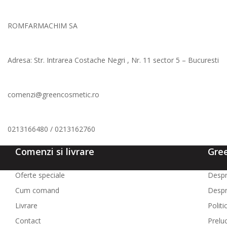
ROMFARMACHIM SA
Adresa: Str. Intrarea Costache Negri , Nr. 11 sector 5 – Bucuresti
comenzi@greencosmetic.ro
0213166480 / 0213162760
Comenzi si livrare
Gre
Oferte speciale
Despr
Cum comand
Despr
Livrare
Politi
Contact
Prelu