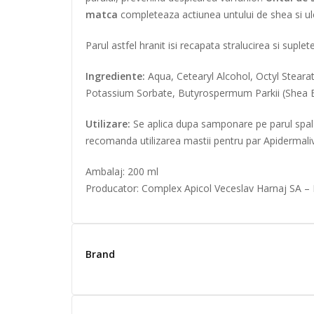
matca
completeaza actiunea untului de shea si ule
Parul astfel hranit isi recapata stralucirea si suplet
Ingrediente:
Aqua, Cetearyl Alcohol, Octyl Steara
Potassium Sorbate, Butyrospermum Parkii (Shea Butt
Utilizare:
Se aplica dupa samponare pe parul spala
recomanda utilizarea mastii pentru par Apidermaliv.
Ambalaj: 200 ml
Producator: Complex Apicol Veceslav Harnaj SA –
Brand