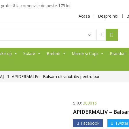
ratuită la comenzile de peste 175 lei
Acasa
Despre noi
B
Products
search
ake-up
Solare
Barbati
Mame și Copii
Branduri
AJ
APIDERMALIV – Balsam ultranutritiv pentru par
SKU:
300016
APIDERMALIV – Balsam 
Facebook
Twitter