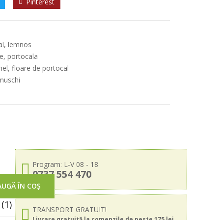
Pinterest
ral, lemnos
e, portocala
el, floare de portocal
muschi
Program: L-V 08 - 18
0737 554 470
UGĂ ÎN COȘ
(1)
TRANSPORT GRATUIT!
Livrare gratuită la comenzile de peste 175 lei.