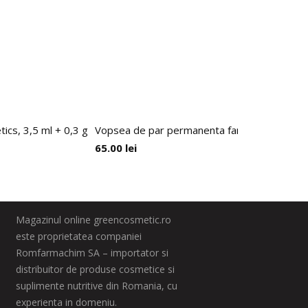
tics, 3,5 ml + 0,3 g
Vopsea de par permanenta fara amoniac pe baz
65.00
lei
Magazinul online greencosmetic.ro
este proprietatea companiei
Romfarmachim SA – importator si
distribuitor de produse cosmetice si
suplimente nutritive din Romania, cu
experienta in domeniu.