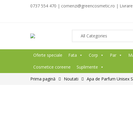
0737 554 470 | comenzi@greencosmetic.ro | Livrare g
Oferte speciale
Fata
Corp
Par
M
Cosmetice coreene
Suplimente
Prima pagină
Noutati
Apa de Parfum Unisex