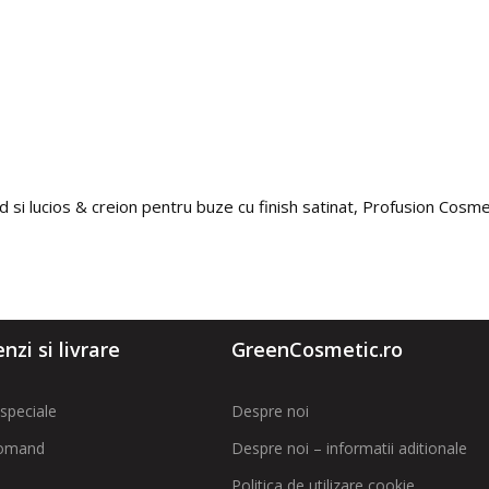
d si lucios & creion pentru buze cu finish satinat, Profusion Cosme
zi si livrare
GreenCosmetic.ro
speciale
Despre noi
omand
Despre noi – informatii aditionale
Politica de utilizare cookie