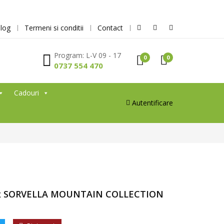
log
Termeni si conditii
Contact
Program: L-V 09 - 17
0
0
0737 554 470
Cadouri
Autentificare
ex SORVELLA MOUNTAIN COLLECTION