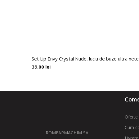
Set Lip Envy Crystal Nude, luciu de buze ultra nete
39.00
lei
Comen
Oferte 
Cum c
ROMFARMACHIM SA
Livrare