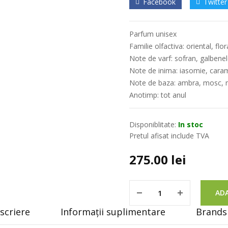
Facebook
Twitter
Parfum unisex
Familie olfactiva: oriental, flo
Note de varf: sofran, galbenel
Note de inima: iasomie, caram
Note de baza: ambra, mosc, 
Anotimp: tot anul
Disponiblitate:
In stoc
Pretul afisat include TVA
275.00
lei
ADA
scriere
Informații suplimentare
Brands 