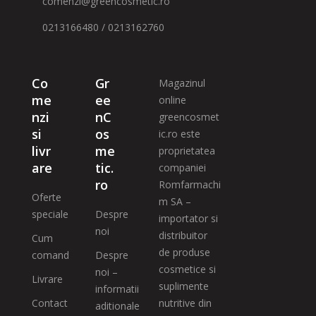
comenzi@greencosmetic.ro
0213166480 / 0213162760
Co
Gr
Magazinul
me
ee
online
nzi
nC
greencosmet
si
os
ic.ro este
livr
me
proprietatea
are
tic.
companiei
ro
Romfarmachi
Oferte
m SA –
speciale
Despre
importator si
noi
distribuitor
Cum
de produse
comand
Despre
cosmetice si
noi –
Livrare
suplimente
informatii
Contact
nutritive din
aditionale