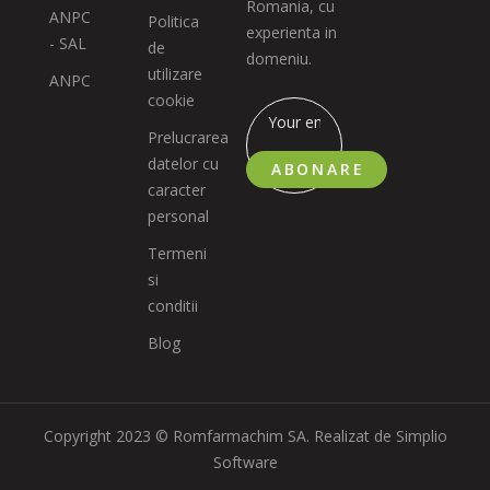
Romania, cu
ANPC
Politica
experienta in
- SAL
de
domeniu.
utilizare
ANPC
cookie
Prelucrarea
datelor cu
ABONARE
caracter
personal
Termeni
si
conditii
Blog
Copyright 2023 © Romfarmachim SA. Realizat de Simplio
Software