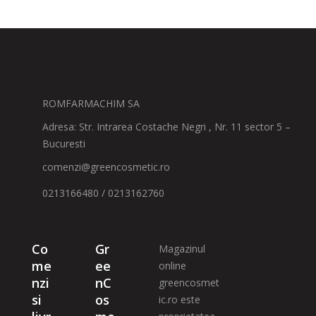
ROMFARMACHIM SA
Adresa: Str. Intrarea Costache Negri , Nr. 11 sector 5 –
Bucuresti
comenzi@greencosmetic.ro
0213166480 / 0213162760
Co
Gr
Magazinul
me
ee
online
nzi
nC
greencosmet
si
os
ic.ro este