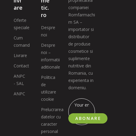
livr
me
proprietatea
are
tic.
companiei
ro
Romfarmachi
Oferte
m SA –
speciale
Despre
importator si
noi
distribuitor
Cum
de produse
comand
Despre
cosmetice si
noi –
Livrare
suplimente
informatii
Contact
nutritive din
aditionale
Romania, cu
ANPC
Politica
experienta in
- SAL
de
domeniu.
utilizare
ANPC
cookie
Prelucrarea
datelor cu
ABONARE
caracter
personal