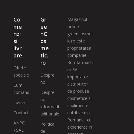
Co
Gr
Magazinul
me
ee
online
nzi
nC
greencosmet
si
os
ic.ro este
livr
me
proprietatea
are
tic.
companiei
ro
Romfarmachi
Oferte
m SA –
speciale
Despre
importator si
noi
distribuitor
Cum
de produse
comand
Despre
cosmetice si
noi –
Livrare
suplimente
informatii
Contact
nutritive din
aditionale
Romania, cu
ANPC
Politica
experienta in
- SAL
de