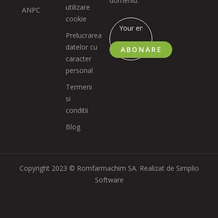
domeniu.
utilizare
ANPC
cookie
Prelucrarea
datelor cu
ABONARE
caracter
personal
Termeni
si
conditii
Blog
Copyright 2023 © Romfarmachim SA. Realizat de Simplio
Software