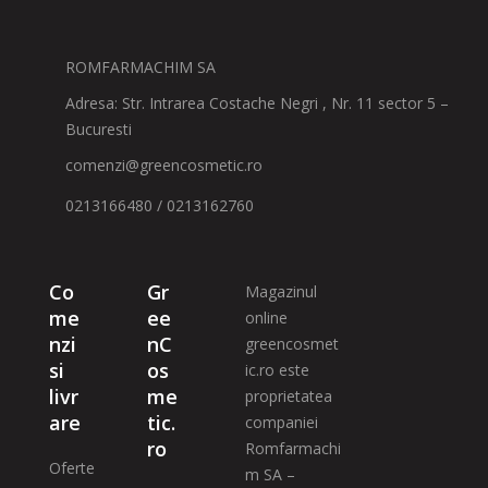
ROMFARMACHIM SA
Adresa: Str. Intrarea Costache Negri , Nr. 11 sector 5 –
Bucuresti
comenzi@greencosmetic.ro
0213166480 / 0213162760
Co
Gr
Magazinul
me
ee
online
nzi
nC
greencosmet
si
os
ic.ro este
livr
me
proprietatea
are
tic.
companiei
ro
Romfarmachi
Oferte
m SA –