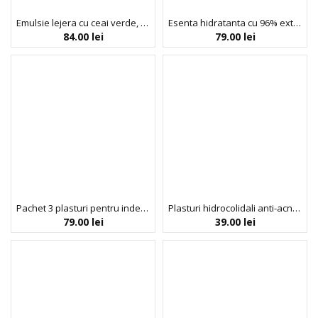
Emulsie lejera cu ceai verde, Isntree, 120 ml
Esenta hidratanta cu 96% extract de melci, Cosrx, 100 ml
84.00
lei
79.00
lei
Pachet 3 plasturi pentru indepartarea punctelor negre si albe de pe nas in 3 pasi, marime mare, TAKO PACK, Nightingale
Plasturi hidrocolidali anti-acnee STAR SPOT PATCH, #OOTD, 80buc./5g
79.00
lei
39.00
lei