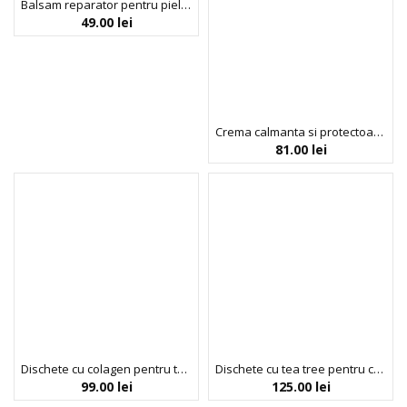
Balsam reparator pentru pielea sensibila, predispusa la dermatita, Dr. Scheller Medical, 29 g
49.00
lei
Crema calmanta si protectoare pentru pielea sensibila, predispusa la dermatita, Dr. Scheller Medical, 50 ml
81.00
lei
Dischete cu colagen pentru ten Collagen VC Tangle Pads, I.st, 70 bucati, 130 ml
Dischete cu tea tree pentru calmarea tenului sensibil si indepartarea impuritatilor, TEA TREE Calming Pad, Nightingale, 165 ml / 60 dischete
99.00
lei
125.00
lei