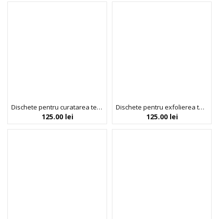
Dischete pentru curatarea tenului, cu efect exfoliant si hidratant, mild, Nightingale Daily Derma, 270 ml/ 70 dischete
Dischete pentru exfolierea tenului, cu vitamina C, pantenol & ingrediente vegetale exfoliante, C-TONING Peeling Pad, Nightingale, 165 ml / 60 dischete
125.00
lei
125.00
lei