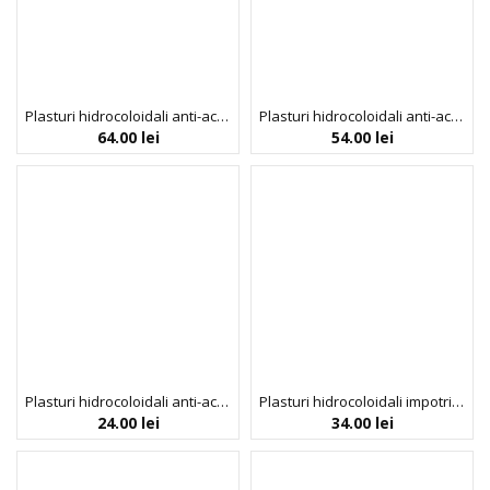
Plasturi hidrocoloidali anti-acnee cu acid salicilic si arbore de ceai cu modele, Look At Me,120buc.
Plasturi hidrocoloidali anti-acnee cu acid salicilic si arbore de ceai, Look At Me, 120 buc.
64.00
lei
54.00
lei
Plasturi hidrocoloidali anti-acnee cu extract de ceapa, Isntree, 24 buc
Plasturi hidrocoloidali impotriva acneei AC Collection, COSRX, 26 buc
24.00
lei
34.00
lei