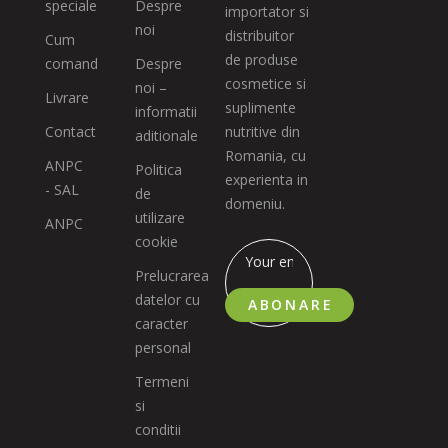
speciale
Despre
importator si
noi
distribuitor
Cum
de produse
comand
Despre
cosmetice si
noi –
Livrare
suplimente
informatii
Contact
nutritive din
aditionale
Romania, cu
ANPC
Politica
experienta in
- SAL
de
domeniu.
utilizare
ANPC
cookie
Prelucrarea
datelor cu
ABONARE
caracter
personal
Termeni
si
conditii