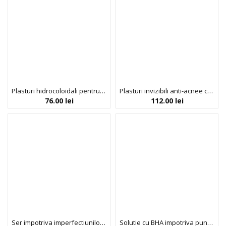
Plasturi hidrocoloidali pentru imperfecțiuni, invizibili, in-patch, Indeed Laboratories, 48 bucati
Plasturi invizibili anti-acnee cu acid succinic, niacinamida si acid hialuronic, Microdart Patch, Indeed Labs, 9 bucati
76.00
lei
112.00
lei
Ser impotriva imperfectiunilor, Ultra Clear Bye-bye Blemish, Bio:Vegane Legit Beauty, 15 ml
Solutie cu BHA impotriva punctelor negre, COSRX, 100 ml