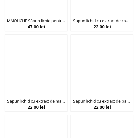
MAIOLICHE Săpun lichid pentru mâini IRIS OF CAPRI
Sapun lichid cu extract de cocos + vitamina E & pantenol, You Got Me Feeling so Nut, Thalia, 400 ml
47.00
lei
22.00
lei
Sapun lichid cu extract de mar + vitamina E & pantenol, Let’s Take the Trip to Paradise, Thalia, 400 ml
Sapun lichid cu extract de papaya + vitamina E & pantenol, Papaya Delight Take a Flight, Thalia, 400 ml
22.00
lei
22.00
lei