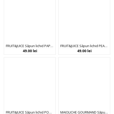
FRUIT&JUICE Săpun lichid PAPAYA & HIBISCUS
FRUIT&JUICE Săpun lichid PEAR & JASMINE
49.00
lei
49.00
lei
FRUIT&JUICE Săpun lichid POMEGRANATE & CHERRY BLOSSOM
MAIOLICHE GOURMAND Săpun lichid COCCO GLOW