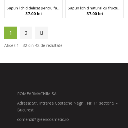
Sapun lichid delicat pentru fata si maini, ideal pentru pielea sensibila a bebelusilor, 0+ luni, Cipollino Baby Care, 250 ml
Sapun lichid natural cu fructul dragonului, Faith in Nature, 400 ml
37.00
lei
37.00
lei
1
2
Afișez 1 - 32 din 42 de rezultate
ROMFARMACHIM SA
Adresa: Str. Intrarea Costache Negri , Nr. 11 sector 5 –
Bucuresti
comenzi@greencosmetic.ro