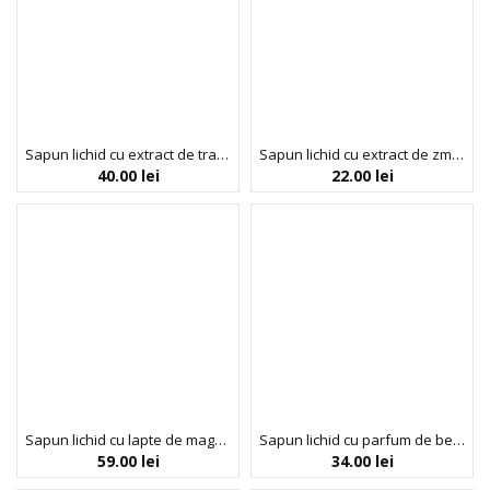
Sapun lichid cu extract de trandafir, Rosa Delicata, Florinda, 500 ml
Sapun lichid cu extract de zmeura + vitamina E & pantenol, Be Feeling at Island, Thalia, 400 ml
40.00
lei
22.00
lei
Sapun lichid cu lapte de magarita organic, Delicato d’Asina, La Dispensa, 300 ml
Sapun lichid cu parfum de bergomata & pomelo, Boutique, 500 ml
59.00
lei
34.00
lei