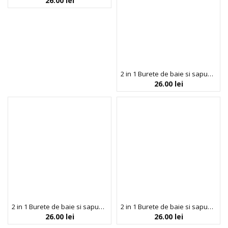
26.00
lei
2 in 1 Burete de baie si sapun incorporat, cu acid salicilic, efect anti-acnee, Esponjabon, 120 gr
26.00
lei
2 in 1 Burete de baie si sapun incorporat, cu Aloe Vera, efect calmant & hidratant, Esponjabon, 120 gr
2 in 1 Burete de baie si sapun încorporat, cu extract de castraveți și pepene galben, efect hidratant & de prospetime, Esponjabon, 120 gr
26.00
lei
26.00
lei