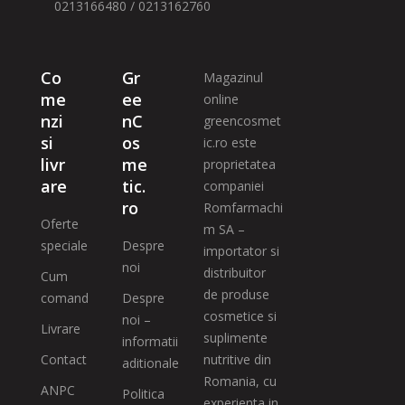
0213166480 / 0213162760
Co
Gr
Magazinul
me
ee
online
nzi
nC
greencosmet
si
os
ic.ro este
livr
me
proprietatea
are
tic.
companiei
ro
Romfarmachi
Oferte
m SA –
speciale
Despre
importator si
noi
distribuitor
Cum
de produse
comand
Despre
cosmetice si
noi –
Livrare
suplimente
informatii
Contact
nutritive din
aditionale
Romania, cu
ANPC
Politica
experienta in