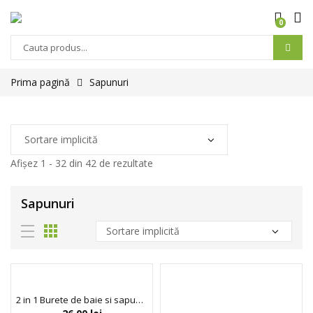
0
Prima pagină
Sapunuri
Afișez 1 - 32 din 42 de rezultate
Sapunuri
2 in 1 Burete de baie si sapun incorporat, cu acid hialuronic, efect hidratant si volumizant, Esponjabon, 120 gr