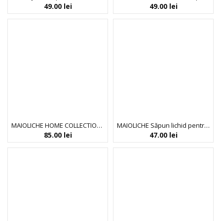
49.00
lei
49.00
lei
MAIOLICHE HOME COLLECTION – Săpun lichid pentru mâini, Detergent de vase, Prosop mic
MAIOLICHE Săpun lichid pentru mâini AMALFI PEONY
85.00
lei
47.00
lei