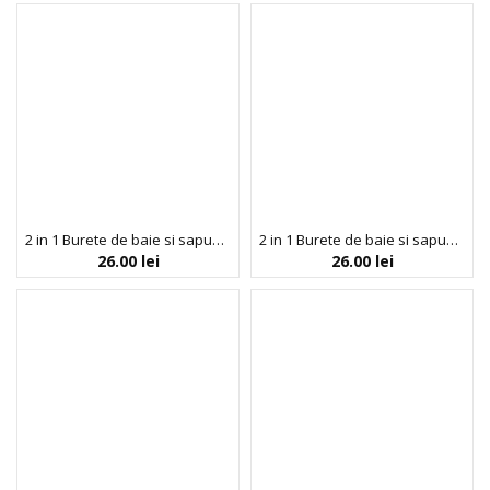
2 in 1 Burete de baie si sapun incorporat, cu fulgi de ovaz, efect calmant & exfoliant, Esponjabon, 120 gr
2 in 1 Burete de baie si sapun incorporat, cu Mother of Pearl, efect iluminator, Esponjabon, 120 gr
26.00
lei
26.00
lei