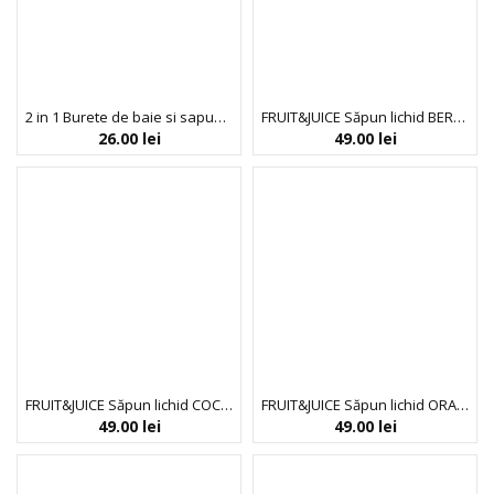
2 in 1 Burete de baie si sapun incorporat, fara parfum, cu pH neutru, Esponjabon, 120 gr
FRUIT&JUICE Săpun lichid BERGAMOT & WHITE TEA
26.00
lei
49.00
lei
FRUIT&JUICE Săpun lichid COCONUT & VANILLA FLOWER
FRUIT&JUICE Săpun lichid ORANGE & GINGER
49.00
lei
49.00
lei