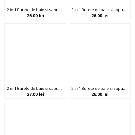
2 in 1 Burete de baie si sapun incorporat, cu parfum de guma de mestecat, Bath Time, Esponjabon, 100 gr
2 in 1 Burete de baie si sapun incorporat, cu parfum de lavanda, efect hranitor & calmant, Esponjabon, 120 gr
26.00
lei
26.00
lei
2 in 1 Burete de baie si sapun incorporat, cu parfum de lavanda, efect relaxant, Esponjabon, 120 gr
2 in 1 Burete de baie si sapun incorporat, cu pudra de cafea, efect de luminozitate & energizant, Esponjabon, 120 gr
27.00
lei
26.00
lei