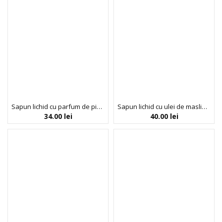
Sapun lichid cu parfum de piper roz & ienupar, Boutique, 500 ml
Sapun lichid cu ulei de masline organic, Florinda, La Dispensa, 500 ml
34.00
lei
40.00
lei