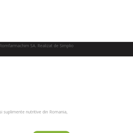
Romfarmachim SA. Realizat de Simplio
i suplimente nutritive din Romania,