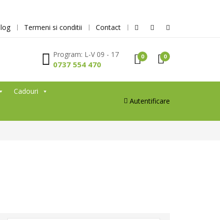
log
Termeni si conditii
Contact
Program: L-V 09 - 17
0
0
0737 554 470
Cadouri
Autentificare