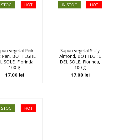
N STOC
HOT
IN STOC
HOT
pun vegetal Pink
Sapun vegetal Sicily
lt Pan, BOTTEGHE
Almond, BOTTEGHE
L SOLE, Florinda,
DEL SOLE, Florinda,
100 g
100 g
17.00
lei
17.00
lei
N STOC
HOT