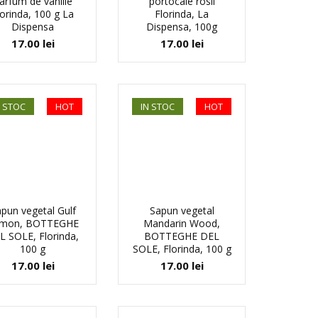
arfum de vanilie
portocale rosii
lorinda, 100 g La
Florinda, La
Dispensa
Dispensa, 100g
17.00
lei
17.00
lei
N STOC
HOT
IN STOC
HOT
pun vegetal Gulf
Sapun vegetal
mon, BOTTEGHE
Mandarin Wood,
L SOLE, Florinda,
BOTTEGHE DEL
100 g
SOLE, Florinda, 100 g
17.00
lei
17.00
lei