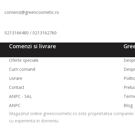
comenzi@greencosmetic.ro
0213166480 / 0213162760
Comenzi si livrare
Gre
Oferte speciale
Despr
Cum comand
Despr
Livrare
Politi
Contact
Prelu
ANPC - SAL
Termen
ANPC
Blog
Magazinul online greencosmetic.ro este proprietatea companiei 
cu experienta in domeniu.