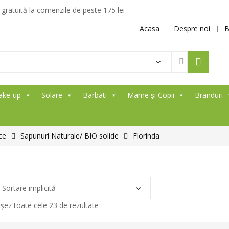
ratuită la comenzile de peste 175 lei
Acasa
Despre noi
B
Products
search
ake-up
Solare
Barbati
Mame și Copii
Branduri
ce
Sapunuri Naturale/ BIO solide
Florinda
ișez toate cele 23 de rezultate