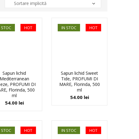
N STOC
HOT
IN STOC
HOT
Sapun lichid
Sapun lichid Sweet
Mediterranean
Tide, PROFUMI DI
eeze, PROFUMI DI
MARE, Florinda, 500
RE, Florinda, 500
ml
ml
54.00
lei
54.00
lei
N STOC
HOT
IN STOC
HOT