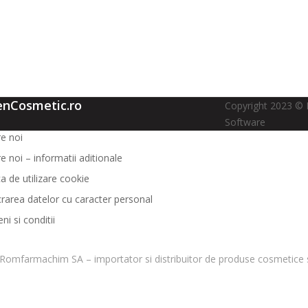
enCosmetic.ro
Copyright 2023 © 
Software
e noi
e noi – informatii aditionale
ca de utilizare cookie
crarea datelor cu caracter personal
i si conditii
Romfarmachim SA – importator si distribuitor de produse cosmetice s