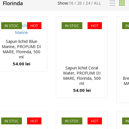
Florinda
Show:
16
/
20
/
24
/
ALL
IN STOC
HOT
IN STOC
HOT
I
Sapun lichid Blue
Marine, PROFUMI DI
MARE, Florinda, 500
ml
54.00
lei
Sapun lichid Coral
Water, PROFUMI DI
MARE, Florinda, 500
Br
ml
MA
54.00
lei
IN STOC
HOT
IN STOC
HOT
I