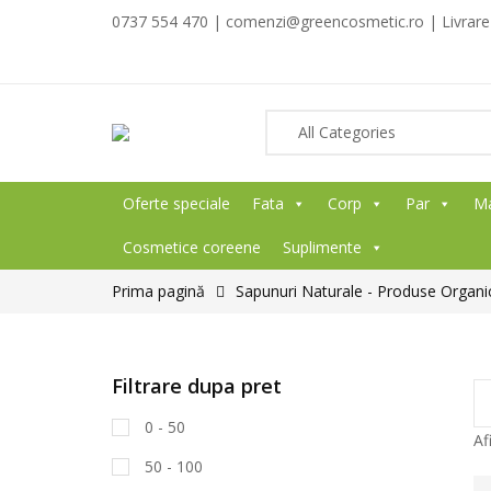
0737 554 470 | comenzi@greencosmetic.ro | Livrare g
Oferte speciale
Fata
Corp
Par
M
Cosmetice coreene
Suplimente
Prima pagină
Sapunuri Naturale - Produse Organi
Filtrare dupa pret
0 - 50
Af
50 - 100