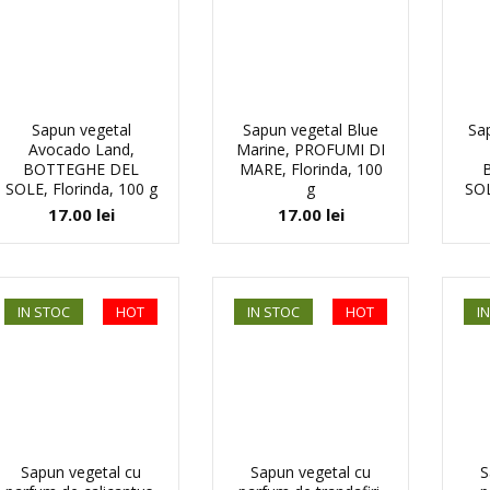
Sapun vegetal
Sapun vegetal Blue
Sap
Avocado Land,
Marine, PROFUMI DI
BOTTEGHE DEL
MARE, Florinda, 100
SOLE, Florinda, 100 g
g
SOL
17.00
lei
17.00
lei
IN STOC
HOT
IN STOC
HOT
I
Sapun vegetal cu
Sapun vegetal cu
S