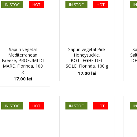
IN STOC
HOT
IN STOC
HOT
I
Sapun vegetal
Sapun vegetal Pink
Sa
Mediterranean
Honeysuckle,
Sa
Breeze, PROFUMI DI
BOTTEGHE DEL
DE
MARE, Florinda, 100
SOLE, Florinda, 100 g
g
17.00
lei
17.00
lei
IN STOC
HOT
IN STOC
HOT
I