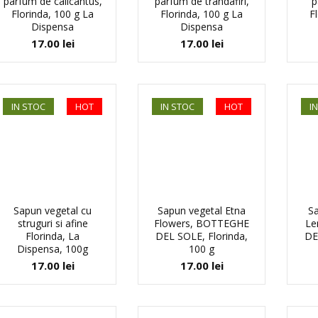
parfum de calicantus,
parfum de trandafiri,
p
Florinda, 100 g La
Florinda, 100 g La
F
Dispensa
Dispensa
17.00
lei
17.00
lei
IN STOC
HOT
IN STOC
HOT
I
Sapun vegetal cu
Sapun vegetal Etna
Sa
struguri si afine
Flowers, BOTTEGHE
Le
Florinda, La
DEL SOLE, Florinda,
DE
Dispensa, 100g
100 g
17.00
lei
17.00
lei