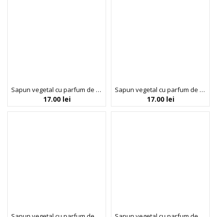
Sapun vegetal cu parfum de calicantus, Florinda, 100 g La Dispensa
Sapun vegetal cu parfum de flori de bergamota, Florinda, 100 g La Dispensa
17.00
lei
17.00
lei
Sapun vegetal cu parfum de frezie, Florinda, 100 g La Dispensa
Sapun vegetal cu parfum de mure si mosc, Florinda, 100 g La Dispensa