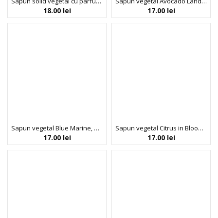
Sapun solid vegetal cu parfum de trandafir salbatic, Florinda Mosaici, La Dispensa, 100 g
Sapun vegetal Avocado Land, BOTTEGHE DEL SOLE, Florinda, 100 g
18.00
lei
17.00
lei
Sapun vegetal Blue Marine, PROFUMI DI MARE, Florinda, 100 g
Sapun vegetal Citrus in Bloom, BOTTEGHE DEL SOLE, Florinda, 100 g
17.00
lei
17.00
lei