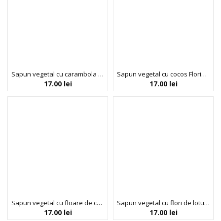
Sapun vegetal cu carambola Florinda, 100 g La Dispensa
Sapun vegetal cu cocos Florinda, 100 g La Dispensa
17.00
lei
17.00
lei
Sapun vegetal cu floare de cactus Florinda, 100 g La Dispensa
Sapun vegetal cu flori de lotus, 100 g La Dispensa
17.00
lei
17.00
lei