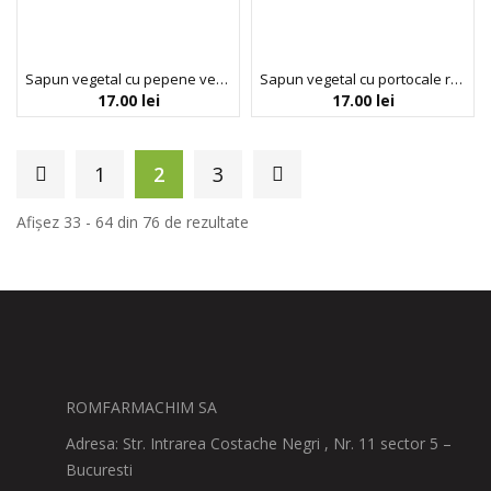
Sapun vegetal cu pepene verde Florinda, 100 g La Dispensa
Sapun vegetal cu portocale rosii Florinda, La Dispensa, 100g
17.00
lei
17.00
lei
1
2
3
Afișez 33 - 64 din 76 de rezultate
ROMFARMACHIM SA
Adresa: Str. Intrarea Costache Negri , Nr. 11 sector 5 –
Bucuresti