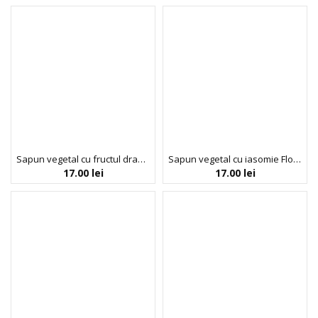
Sapun vegetal cu fructul dragonului Florinda, 100 g La Dispensa
Sapun vegetal cu iasomie Florinda, 100 g La Dispensa
17.00
lei
17.00
lei