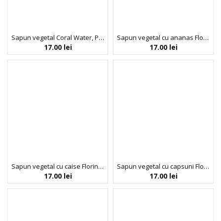
Sapun vegetal Coral Water, PROFUMI DI MARE, Florinda, 100 g
Sapun vegetal cu ananas Florinda, 100 g La Dispensa
17.00
lei
17.00
lei
Sapun vegetal cu caise Florinda, 100 g La Dispensa
Sapun vegetal cu capsuni Florinda, 100 g La Dispensa
17.00
lei
17.00
lei