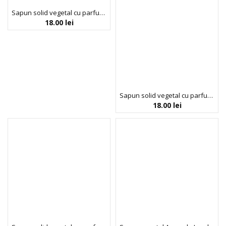
Sapun solid vegetal cu parfum de lamaie si flori de citrice, Florinda Mosaici, La Dispensa, 100 g
18.00
lei
Sapun solid vegetal cu parfum de smochine, Florinda Mosaici, La Dispensa, 100 g
18.00
lei