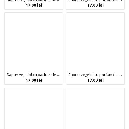
17.00
lei
17.00
lei
Sapun vegetal cu parfum de trandafiri, Florinda, 100 g La Dispensa
Sapun vegetal cu parfum de vanilie Florinda, 100 g La Dispensa
17.00
lei
17.00
lei