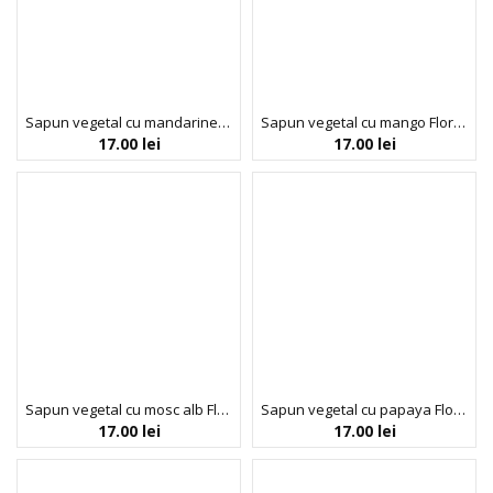
Sapun vegetal cu mandarine Florinda, 100 g La Dispensa
Sapun vegetal cu mango Florinda, 100 g La Dispensa
17.00
lei
17.00
lei
Sapun vegetal cu mosc alb Florinda, 100 g La Dispensa
Sapun vegetal cu papaya Florinda, 100 g La Dispensa
17.00
lei
17.00
lei