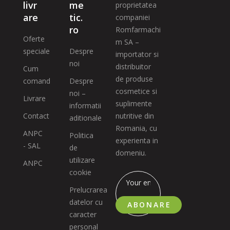
livr
me
proprietatea
are
tic.
companiei
ro
Romfarmachi
Oferte
m SA –
speciale
Despre
importator si
noi
distribuitor
Cum
de produse
comand
Despre
cosmetice si
noi –
Livrare
suplimente
informatii
Contact
nutritive din
aditionale
Romania, cu
ANPC
Politica
experienta in
- SAL
de
domeniu.
utilizare
ANPC
cookie
Prelucrarea
datelor cu
ABONARE
caracter
personal