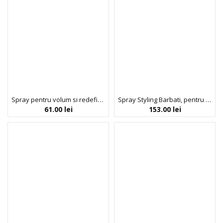
Spray pentru volum si redefinirea buclelor, Acticurl, Activilong, 250 ml
Spray Styling Barbati, pentru Par cu Volum si Densitate, Hairburst, 125 ml
61.00
lei
153.00
lei