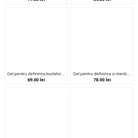
Gel pentru definirea buclelor, Curl Jelly Scrunching Jelly, Umberto Giannini, 200 ml
Gel pentru definirea si mentinerea buclelor copii, Actikids, Activilong, 260 ml
69.00
lei
78.00
lei