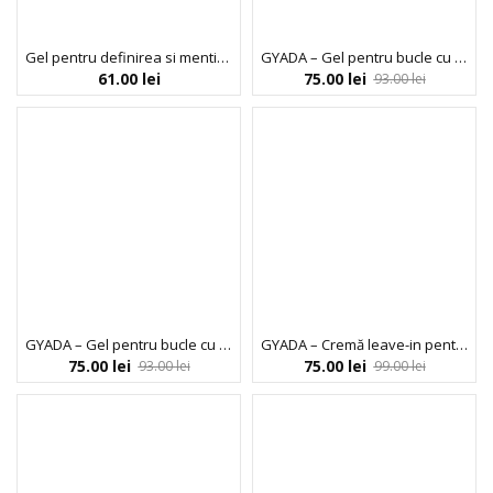
Gel pentru definirea si mentinerea buclelor, Acticurl, Activilong, 260 ml
GYADA – Gel pentru bucle cu fixare puternică 125 ml
61.00
lei
75.00
lei
93.00
lei
GYADA – Gel pentru bucle cu fixare ușoară 125 ml
GYADA – Cremă leave-in pentru bucle 200 ml
75.00
lei
75.00
lei
93.00
lei
99.00
lei