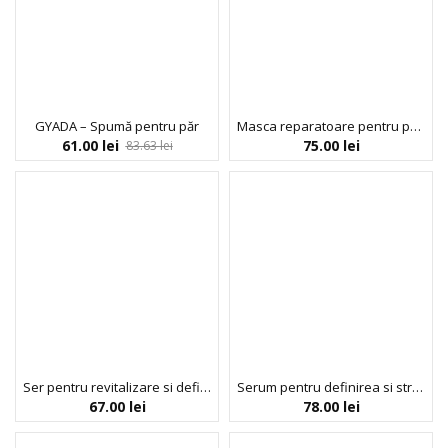
GYADA – Spumă pentru păr
Masca reparatoare pentru par deteriorat si varfuri despicate, Urgent Repair, Umberto Giannini, 200 ml
61.00
lei
75.00
lei
83.63
lei
Ser pentru revitalizare si definire bucle (5.13), Noah, 125 ml
Serum pentru definirea si stralucirea buclelor, Acticurl, Activilong, 125 ml
67.00
lei
78.00
lei