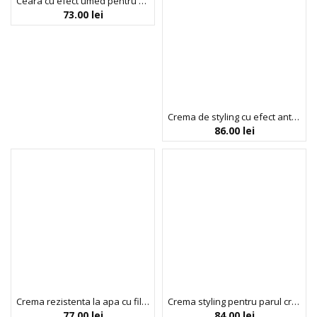
Ceara cu efect umed pentru modelarea parului scurt sau mediu (5.2.), Noah, 50 ml
73.00
lei
Crema de styling cu efect anti-static, Blow Out Frizz, Umberto Giannini, 150 ml
86.00
lei
Crema rezistenta la apa cu filtru UV, pentru protectia parului in piscine si mare, Swim Proof, Umberto Giannini, 150 ml
Crema styling pentru parul cret, fara caldura, sustinere medie, Banana Coconut Air-Dry, Umberto Giannini, 150 ml
77.00
lei
84.00
lei