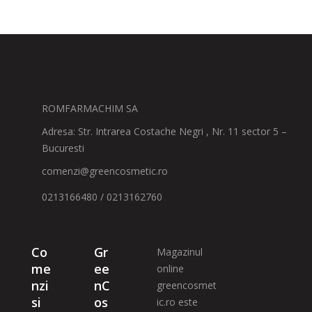
ROMFARMACHIM SA
Adresa: Str. Intrarea Costache Negri , Nr. 11 sector 5 –
Bucuresti
comenzi@greencosmetic.ro
0213166480 / 0213162760
Co
Gr
Magazinul
me
ee
online
nzi
nC
greencosmet
si
os
ic.ro este