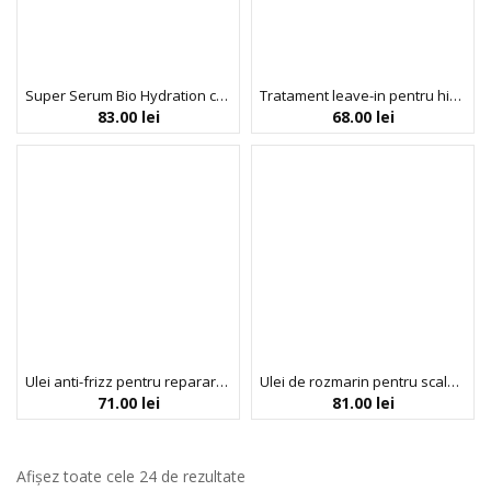
Super Serum Bio Hydration cu Hemi-Squalane Derivat din Plante 100%, Hidratant, Bio Balance, 30 ml
Tratament leave-in pentru hidratarea si definirea buclelor, Acticurl, Activilong, 240 ml
83.00
lei
68.00
lei
Ulei anti-frizz pentru repararea parului cret Curl Oil Bond Repair, Umberto Giannini, 50 ml
Ulei de rozmarin pentru scalp si par, Umberto Giannini, 50 ml
71.00
lei
81.00
lei
Afișez toate cele 24 de rezultate