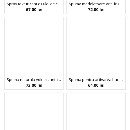
Spray texturizant cu ulei de cocos pentru efect de bucle lejere, Boho Beach Waves, Umberto Giannini, 200 ml
Spuma modelatoare anti-frizz pentru par cret, Curl Foam, Umberto Giannini, 200 ml
67.00
lei
72.00
lei
Spuma naturala volumizanta pentru par, cu ulei de argan, Noah, 250 ml
Spuma pentru activarea buclelor, Curl Whip, Umberto Giannini, 200 ml
73.00
lei
64.00
lei