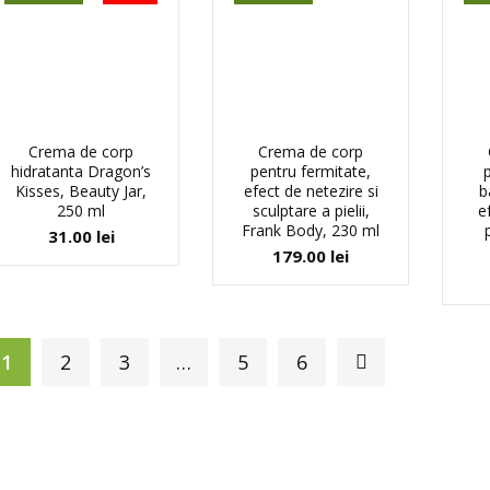
Crema de corp
Crema de corp
hidratanta Dragon’s
pentru fermitate,
Kisses, Beauty Jar,
efect de netezire si
b
250 ml
sculptare a pielii,
e
Frank Body, 230 ml
31.00
lei
179.00
lei
1
2
3
…
5
6