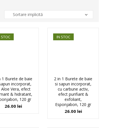
N STOC
IN STOC
n 1 Burete de baie
2 in 1 Burete de baie
 sapun incorporat,
si sapun incorporat,
 Aloe Vera, efect
cu carbune activ,
mant & hidratant,
efect purifiant &
ponjabon, 120 gr
exfoliant,
Esponjabon, 120 gr
26.00
lei
26.00
lei