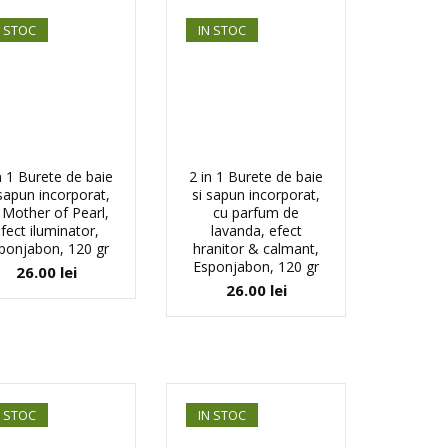
N STOC
IN STOC
n 1 Burete de baie
2 in 1 Burete de baie
 sapun incorporat,
si sapun incorporat,
 Mother of Pearl,
cu parfum de
fect iluminator,
lavanda, efect
ponjabon, 120 gr
hranitor & calmant,
Esponjabon, 120 gr
26.00
lei
26.00
lei
N STOC
IN STOC