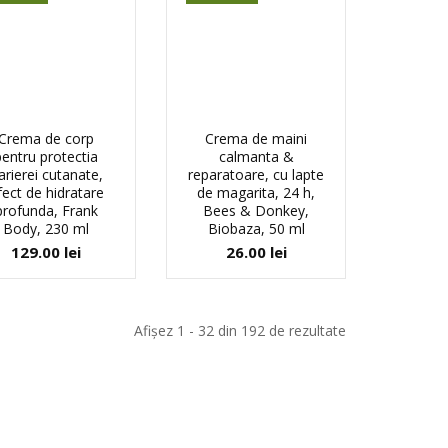
Crema de corp
Crema de maini
pentru protectia
calmanta &
arierei cutanate,
reparatoare, cu lapte
fect de hidratare
de magarita, 24 h,
profunda, Frank
Bees & Donkey,
Body, 230 ml
Biobaza, 50 ml
129.00
lei
26.00
lei
Afișez 1 - 32 din 192 de rezultate