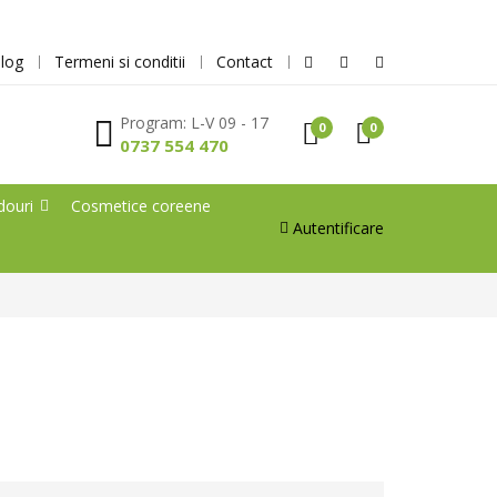
log
Termeni si conditii
Contact
Program: L-V 09 - 17
0
0
0737 554 470
douri
Cosmetice coreene
Autentificare