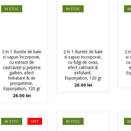
IN STOC
IN STOC
I
2 in 1 Burete de baie
2 in 1 Burete de baie
2 i
si sapun încorporat,
si sapun incorporat,
si
cu extract de
cu fulgi de ovaz,
cu
castraveți și pepene
efect calmant &
e
galben, efect
exfoliant,
Es
hidratant & de
Esponjabon, 120 gr
prospetime,
26.00
lei
Esponjabon, 120 gr
26.00
lei
IN STOC
HOT
IN STOC
I