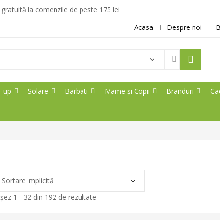
ratuită la comenzile de peste 175 lei
Acasa
Despre noi
B
Products
search
-up
Solare
Barbati
Mame și Copii
Branduri
Ca
ișez 1 - 32 din 192 de rezultate