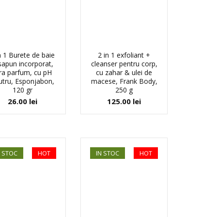
n 1 Burete de baie
2 in 1 exfoliant +
 sapun incorporat,
cleanser pentru corp,
ra parfum, cu pH
cu zahar & ulei de
utru, Esponjabon,
macese, Frank Body,
120 gr
250 g
26.00
lei
125.00
lei
N STOC
HOT
IN STOC
HOT