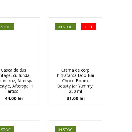
N STOC
IN STOC
HOT
Casca de dus
Crema de corp
intage, cu funda,
hidratanta Doo-Bai
oare roz, Afterspa
Choco Boom,
estyle, Afterspa, 1
Beauty Jar Yummy,
articol
250 ml
44.00
lei
31.00
lei
N STOC
IN STOC