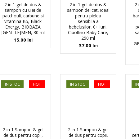
2 in 1 gel de dus &
2 in 1 gel de dus &
2 
sampon cu ulei de
sampon delicat, ideal
patchouli, carbune si
pentru pielea
bar
vitamina B5, Black
sensibila a
Energy, BIOBAZA
bebelusilor, 0+ luni,
p
[GENTLE]MEN, 30 ml
Cipollino Baby Care,
sa
250 ml
15.00
lei
GE
37.00
lei
IN STOC
HOT
IN STOC
HOT
I
2 in 1 Sampon & gel
2 in 1 Sampon & gel
de dus pentru copii,
de dus pentru copii,
cer