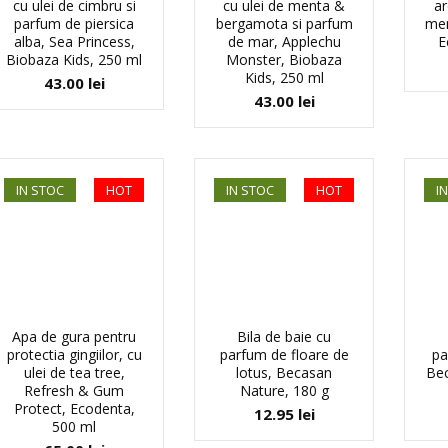
cu ulei de cimbru si
cu ulei de menta &
a
parfum de piersica
bergamota si parfum
men
alba, Sea Princess,
de mar, Applechu
E
Biobaza Kids, 250 ml
Monster, Biobaza
Kids, 250 ml
43.00
lei
43.00
lei
IN STOC
HOT
IN STOC
HOT
I
Apa de gura pentru
Bila de baie cu
protectia gingiilor, cu
parfum de floare de
pa
ulei de tea tree,
lotus, Becasan
Bec
Refresh & Gum
Nature, 180 g
Protect, Ecodenta,
12.95
lei
500 ml