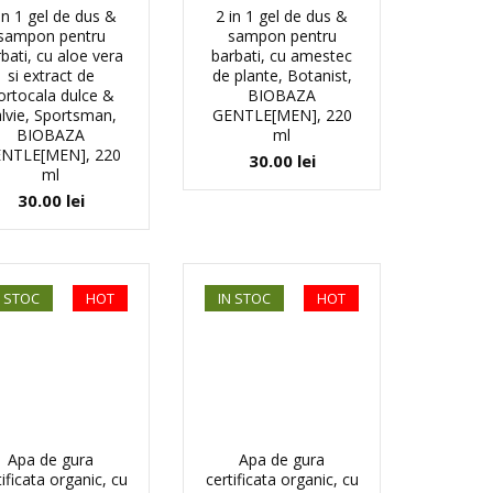
in 1 gel de dus &
2 in 1 gel de dus &
sampon pentru
sampon pentru
bati, cu aloe vera
barbati, cu amestec
si extract de
de plante, Botanist,
ortocala dulce &
BIOBAZA
lvie, Sportsman,
GENTLE[MEN], 220
BIOBAZA
ml
NTLE[MEN], 220
30.00
lei
ml
30.00
lei
N STOC
HOT
IN STOC
HOT
Apa de gura
Apa de gura
tificata organic, cu
certificata organic, cu