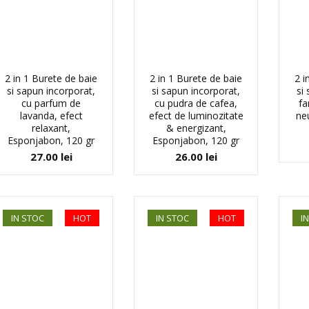
2 in 1 Burete de baie
2 in 1 Burete de baie
2 i
si sapun incorporat,
si sapun incorporat,
si
cu parfum de
cu pudra de cafea,
fa
lavanda, efect
efect de luminozitate
ne
relaxant,
& energizant,
Esponjabon, 120 gr
Esponjabon, 120 gr
27.00
lei
26.00
lei
IN STOC
HOT
IN STOC
HOT
I