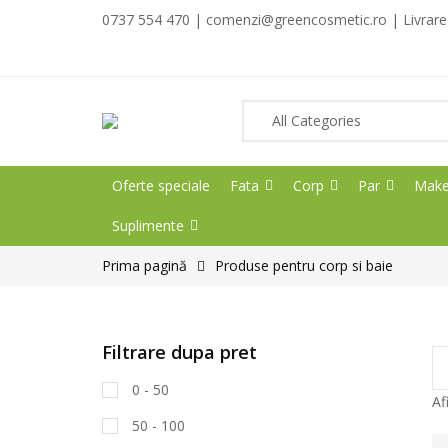
0737 554 470 | comenzi@greencosmetic.ro | Livrare g
Oferte speciale
Fata
Corp
Par
Make
Suplimente
Prima pagină
Produse pentru corp si baie
Filtrare dupa pret
0 - 50
Af
50 - 100