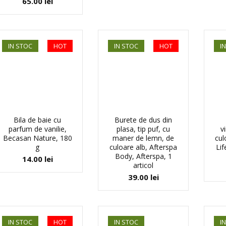
65.00
lei
IN STOC
HOT
IN STOC
HOT
I
Bila de baie cu
Burete de dus din
parfum de vanilie,
plasa, tip puf, cu
v
Becasan Nature, 180
maner de lemn, de
cul
g
culoare alb, Afterspa
Lif
Body, Afterspa, 1
14.00
lei
articol
39.00
lei
IN STOC
HOT
IN STOC
I