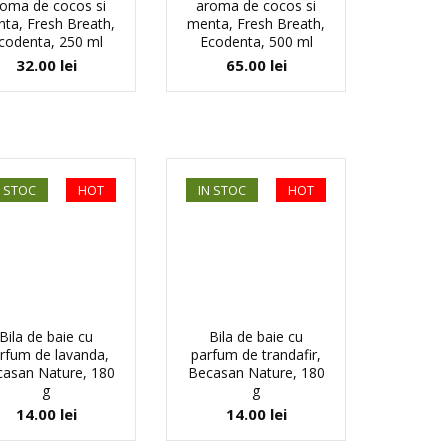
roma de cocos si
aroma de cocos si
ta, Fresh Breath,
menta, Fresh Breath,
codenta, 250 ml
Ecodenta, 500 ml
32.00
lei
65.00
lei
N STOC
HOT
IN STOC
HOT
Bila de baie cu
Bila de baie cu
rfum de lavanda,
parfum de trandafir,
asan Nature, 180
Becasan Nature, 180
g
g
14.00
lei
14.00
lei