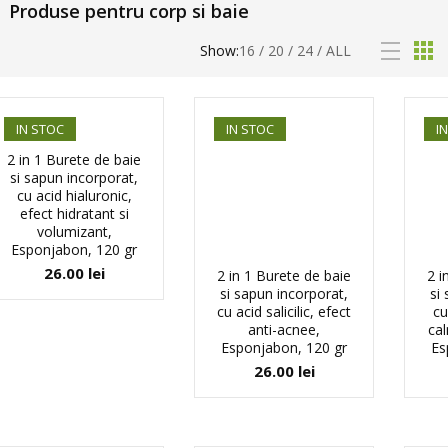
Produse pentru corp si baie
Show:
16
/
20
/
24
/
ALL
IN STOC
IN STOC
I
2 in 1 Burete de baie
si sapun incorporat,
cu acid hialuronic,
efect hidratant si
volumizant,
Esponjabon, 120 gr
26.00
lei
2 in 1 Burete de baie
2 i
si sapun incorporat,
si
cu acid salicilic, efect
cu
anti-acnee,
cal
Esponjabon, 120 gr
Es
26.00
lei