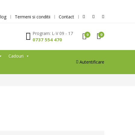
log
Termeni si conditii
Contact
Program: L-V 09 - 17
0
0
0737 554 470
Cadouri
Autentificare