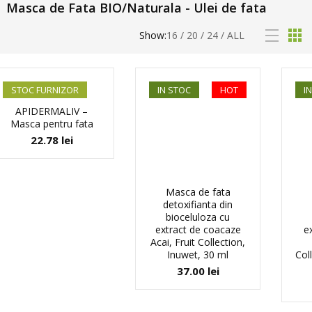
Masca de Fata BIO/Naturala - Ulei de fata
Show:
16
/
20
/
24
/
ALL
STOC FURNIZOR
IN STOC
HOT
I
APIDERMALIV –
Masca pentru fata
22.78
lei
Masca de fata
detoxifianta din
bioceluloza cu
extract de coacaze
e
Acai, Fruit Collection,
Inuwet, 30 ml
Col
37.00
lei