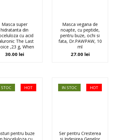
Masca super
Masca vegana de
hidratanta din
noapte, cu peptide,
oceluloza cu acid
pentru buze, ochi si
aluronic The Last
fata, Dr.PAWPAW, 10
oice ,23 g, When
ml
30.00
lei
27.00
lei
N STOC
HOT
IN STOC
HOT
asturi pentru buze
Ser pentru Cresterea
in bioceluloza cu
si Indesirea Genelor