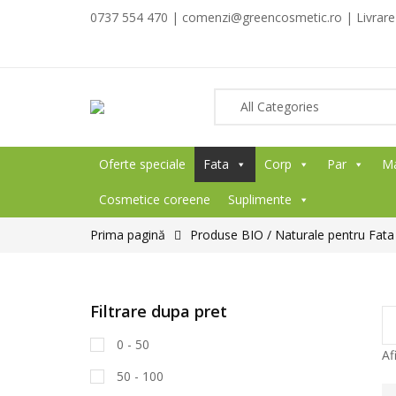
0737 554 470 | comenzi@greencosmetic.ro | Livrare g
Oferte speciale
Fata
Corp
Par
M
Cosmetice coreene
Suplimente
Prima pagină
Produse BIO / Naturale pentru Fata
Filtrare dupa pret
0 - 50
Af
50 - 100