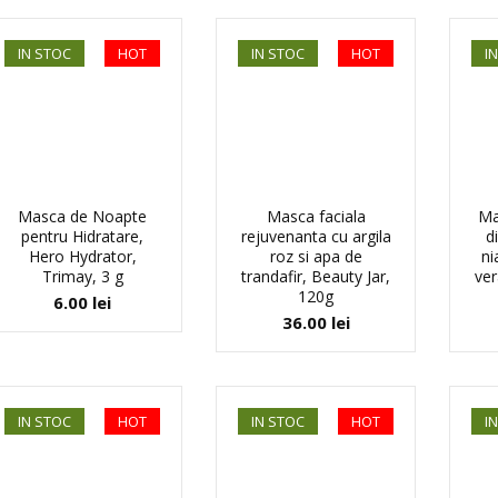
IN STOC
HOT
IN STOC
HOT
I
Masca de Noapte
Masca faciala
Ma
pentru Hidratare,
rejuvenanta cu argila
d
Hero Hydrator,
roz si apa de
ni
Trimay, 3 g
trandafir, Beauty Jar,
ver
120g
6.00
lei
36.00
lei
IN STOC
HOT
IN STOC
HOT
I