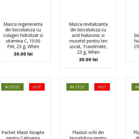
Masca regeneranta
Masca revitalizanta
din bioceluloza cu
din bioceluloza cu
colagen hidrolizat si
acid hialuronic si
bi
vitamina C, 10:00
musetel pentru ten
hi
PM, 23 g, When
uscat, Travelmate,
Ch
23 g, When
30.00
lei
30.00
lei
IN STOC
HOT
IN STOC
HOT
I
Pachet Masti Noapte
Plasturi ochi din
Pl
pentru Calmarea
bioceluloza pentru
d