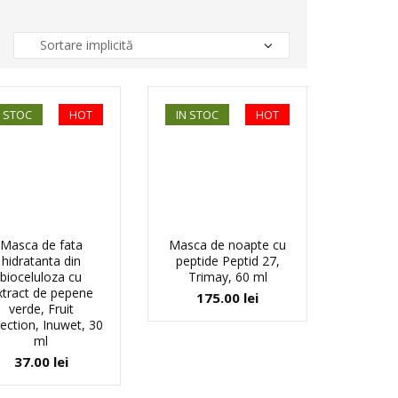
N STOC
HOT
IN STOC
HOT
Masca de fata
Masca de noapte cu
hidratanta din
peptide Peptid 27,
bioceluloza cu
Trimay, 60 ml
xtract de pepene
175.00
lei
verde, Fruit
lection, Inuwet, 30
ml
37.00
lei