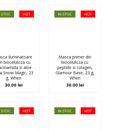
N STOC
HOT
IN STOC
HOT
sca iluminatoare
Masca primer din
in bioceluloza cu
bioceluloza cu
acinamida si aloe
peptide si colagen,
a Snow Magic, 23
Glamour Base, 23 g,
g, When
When
30.00
lei
30.00
lei
N STOC
HOT
IN STOC
HOT