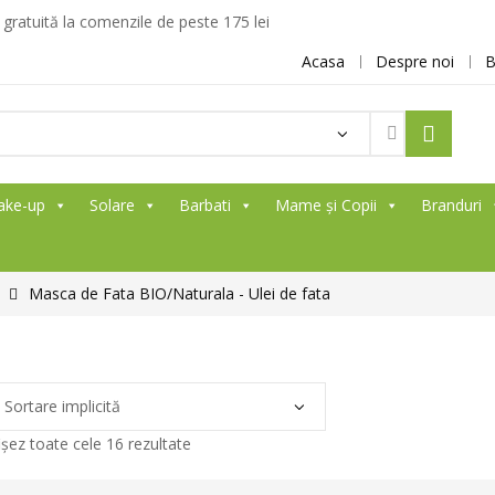
ratuită la comenzile de peste 175 lei
Acasa
Despre noi
B
ake-up
Solare
Barbati
Mame și Copii
Branduri
Masca de Fata BIO/Naturala - Ulei de fata
ișez toate cele 16 rezultate