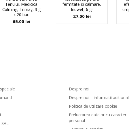
Tenului, Medicica
fermitate si calmare,
efe
Calming, Trimay, 3 g
Inuwet, 6 gr
ump
x 20 buc
27.00
lei
65.00
lei
zi si livrare
GreenCosmetic.ro
speciale
Despre noi
omand
Despre noi – informatii aditiona
Politica de utilizare cookie
t
Prelucrarea datelor cu caracter
personal
 SAL