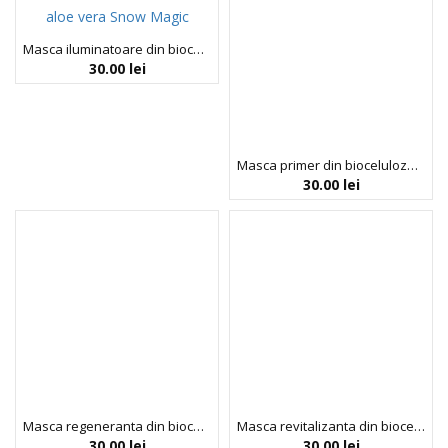
Masca iluminatoare din bioceluloza cu niacinamida si aloe vera Snow Magic, 23 g, When
30.00
lei
Masca primer din bioceluloza cu peptide si colagen, Glamour Base, 23 g, When
30.00
lei
Masca regeneranta din bioceluloza cu colagen hidrolizat si vitamina C, 10:00 PM, 23 g, When
Masca revitalizanta din bioceluloza cu acid hialuronic si musetel pentru ten uscat, Travelmate, 23 g, When
30.00
lei
30.00
lei