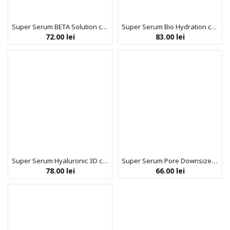
Super Serum BETA Solution cu Acid Salicilic Pur 2%, Antiinflamator si Antiacneic, Bio Balance, 30 ml
Super Serum Bio Hydration cu Hemi-Squalane Derivat din Plante 100%, Hidratant, Bio Balance, 30 ml
72.00
lei
83.00
lei
Super Serum Hyaluronic 3D cu Acid Hialuronic Multi-Molecular 1%, Regenerant si Antirid, Bio Balance, 30 ml
Super Serum Pore Downsizer cu Acid Oleanolic, pentru Tenul Gras si Pori Dilatati, Bio Balance, 30 ml
78.00
lei
66.00
lei