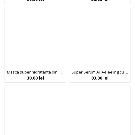
Masca super hidratanta din bioceluloza cu acid hialuronic The Last Choice ,23 g, When
Super Serum AHA-Peeling cu Acid Glicolic 8%, Regenerant si Iluminator, Bio Balance, 30 ml
30.00
lei
83.00
lei