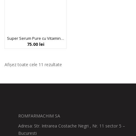
Super Serum Pure cu Vitamina C (Acid L-Ascorbic 10%), Antirid, pentru Luminozitate, Bio Balance, 30 ml
75.00
lei
Afișez toate cele 11 rezultate
ROMFARMACHIM SA
Adresa: Str. Intrarea Costache Negri , Nr. 11 sector 5 –
Bucuresti