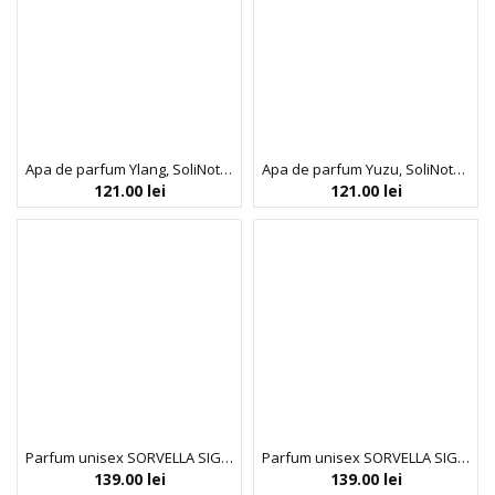
Apa de parfum Ylang, SoliNotes, 50 ml
Apa de parfum Yuzu, SoliNotes, 50 ml
121.00
lei
121.00
lei
Parfum unisex SORVELLA SIGNATURE CASHMERE & PEPPER, 30 ml
Parfum unisex SORVELLA SIGNATURE VANILLA & OUD, 30 ml
139.00
lei
139.00
lei