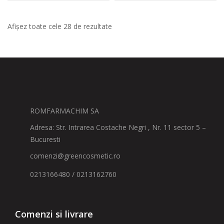
Afișez toate cele 28 de rezultate
ROMFARMACHIM SA
Adresa: Str. Intrarea Costache Negri , Nr. 11 sector 5 –
Bucuresti
comenzi@greencosmetic.ro
0213166480 / 0213162760
Comenzi si livrare