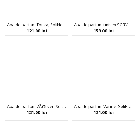
Apa de parfum Tonka, SoliNotes, 50 ml
Apa de parfum unisex SORVELLA MOUNTAIN COLLECTION GRANITE, 50 ml
121.00
lei
159.00
lei
Apa de parfum VÃ©tiver, SoliNotes, 50 ml
Apa de parfum Vanille, SoliNotes, 50 ml
121.00
lei
121.00
lei