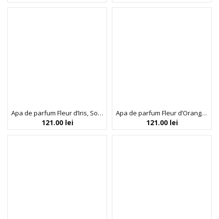
Apa de parfum Fleur d’Iris, SoliNotes, 50 ml
Apa de parfum Fleur d’Oranger, SoliNotes, 50 ml
121.00
lei
121.00
lei