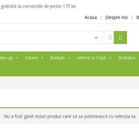
ratuită la comenzile de peste 175 lei
Acasa
Despre noi
B
ake-up
Solare
Barbati
Mame și Copii
Branduri
Nu a fost găsit niciun produs care să se potrivească cu selecția ta.