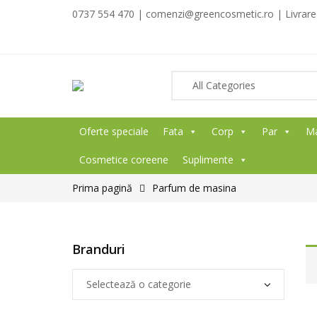
0737 554 470 | comenzi@greencosmetic.ro | Livrare g
Oferte speciale
Fata
Corp
Par
M
Cosmetice coreene
Suplimente
Prima pagină
Parfum de masina
Branduri