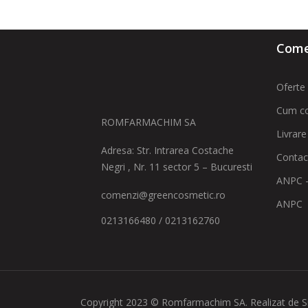
Comen
Oferte 
Cum c
ROMFARMACHIM SA
Livrare
Adresa: Str. Intrarea Costache
Contac
Negri , Nr. 11 sector 5 – Bucuresti
ANPC -
comenzi@greencosmetic.ro
ANPC
0213166480 / 0213162760
Copyright 2023 © Romfarmachim SA. Realizat de S