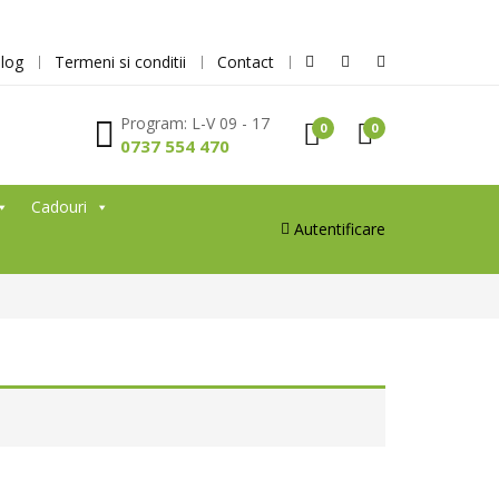
log
Termeni si conditii
Contact
Program: L-V 09 - 17
0
0
0737 554 470
Cadouri
Autentificare