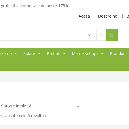
ratuită la comenzile de peste 175 lei
Acasa
Despre noi
B
ake-up
Solare
Barbati
Mame și Copii
Branduri
ișez toate cele 6 rezultate