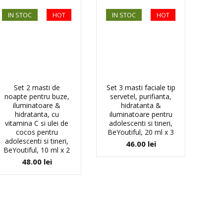
IN STOC
HOT
IN STOC
HOT
Set 2 masti de
Set 3 masti faciale tip
noapte pentru buze,
servetel, purifianta,
iluminatoare &
hidratanta &
hidratanta, cu
iluminatoare pentru
vitamina C si ulei de
adolescenti si tineri,
cocos pentru
BeYoutiful, 20 ml x 3
adolescenti si tineri,
46.00
lei
BeYoutiful, 10 ml x 2
48.00
lei