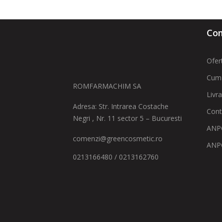
Com
Ofer
Cum
ROMFARMACHIM SA
Livr
Adresa: Str. Intrarea Costache
Cont
Negri , Nr. 11 sector 5 – Bucuresti
ANPC
comenzi@greencosmetic.ro
ANP
0213166480 / 0213162760