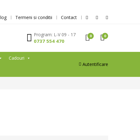
log
Termeni si conditii
Contact
Program: L-V 09 - 17
0
0
0737 554 470
Cadouri
Autentificare