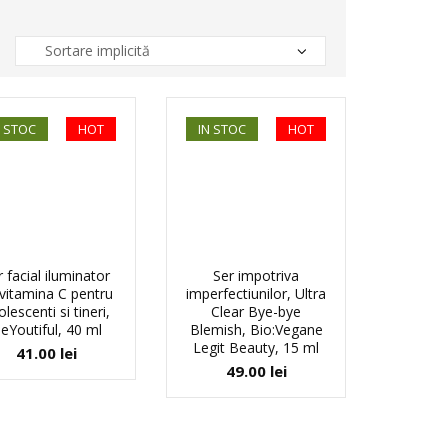
N STOC
HOT
IN STOC
HOT
r facial iluminator
Ser impotriva
vitamina C pentru
imperfectiunilor, Ultra
lescenti si tineri,
Clear Bye-bye
eYoutiful, 40 ml
Blemish, Bio:Vegane
Legit Beauty, 15 ml
41.00
lei
49.00
lei