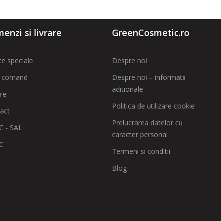
enzi si livrare
GreenCosmetic.ro
te speciale
Despre noi
 comand
Despre noi – informatii
aditionale
are
Politica de utilizare cookie
act
Prelucrarea datelor cu
 - SAL
caracter personal
C
Termeni si conditii
Blog