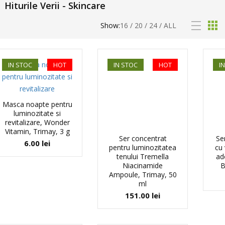
Hiturile Verii - Skincare
Show:
16
/
20
/
24
/
ALL
IN STOC
HOT
IN STOC
HOT
I
Masca noapte pentru
luminozitate si
revitalizare, Wonder
Vitamin, Trimay, 3 g
Ser concentrat
Se
6.00
lei
pentru luminozitatea
cu 
tenului Tremella
ado
Niacinamide
B
Ampoule, Trimay, 50
ml
151.00
lei