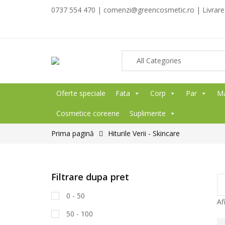
0737 554 470 | comenzi@greencosmetic.ro | Livrare g
Oferte speciale
Fata
Corp
Par
M
Cosmetice coreene
Suplimente
Prima pagină
Hiturile Verii - Skincare
Filtrare dupa pret
0 - 50
Af
50 - 100