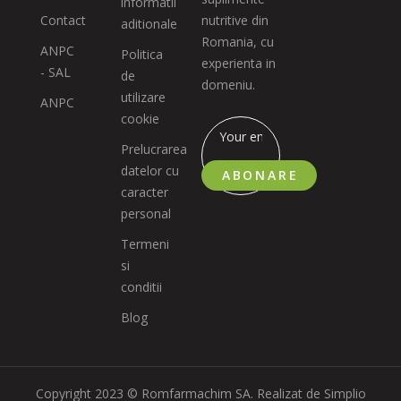
informatii
Contact
nutritive din
aditionale
Romania, cu
ANPC
Politica
experienta in
- SAL
de
domeniu.
utilizare
ANPC
cookie
Prelucrarea
datelor cu
ABONARE
caracter
personal
Termeni
si
conditii
Blog
Copyright 2023 © Romfarmachim SA. Realizat de Simplio