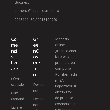
Bucuresti
comenzi@greencosmetic.ro
0213166480 / 0213162760
Co
Gr
Magazinul
me
ee
online
nzi
nC
greencosmet
si
os
ic.ro este
livr
me
proprietatea
are
tic.
companiei
ro
Romfarmachi
Oferte
m SA –
speciale
Despre
importator si
noi
distribuitor
Cum
de produse
comand
Despre
cosmetice si
noi –
Livrare
suplimente