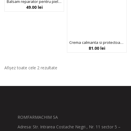
Balsam reparator pentru pielea sensibila, predispusa la dermatita, Dr. Scheller Medical, 29 g
49.00
lei
Crema calmanta si protectoare pentru pielea sensibila, predispusa la dermatita, Dr. Scheller Medical, 50 ml
81.00
lei
Afișez toate cele 2 rezultate
ROMFARMACHIM SA
Adresa: Str. Intrarea Costache Negri , Nr. 11 sector 5 –