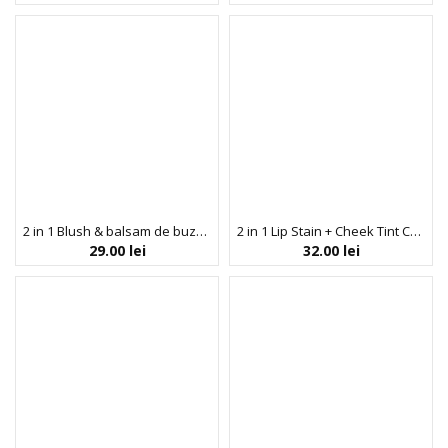
2 in 1 Blush & balsam de buze tip mousse Chibi Mousse, nuanta Toasty, Chibi Manga Collection, Rude Cosmetics, 4 g
2 in 1 Lip Stain + Cheek Tint Chibi Jelly!, nuanta Koneko, Chibi Manga Collection, Rude Cosmetics, 5 g
29.00
lei
32.00
lei