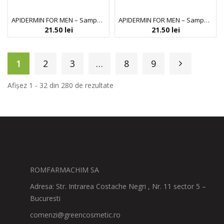
APIDERMIN FOR MEN – Sampon antimatreata
APIDERMIN FOR MEN – Sampon contra caderii parului
21.50
lei
21.50
lei
1
2
3
…
8
9
Afișez 1 - 32 din 280 de rezultate
ROMFARMACHIM SA
Adresa: Str. Intrarea Costache Negri , Nr. 11 sector 5 –
Bucuresti
comenzi@greencosmetic.ro