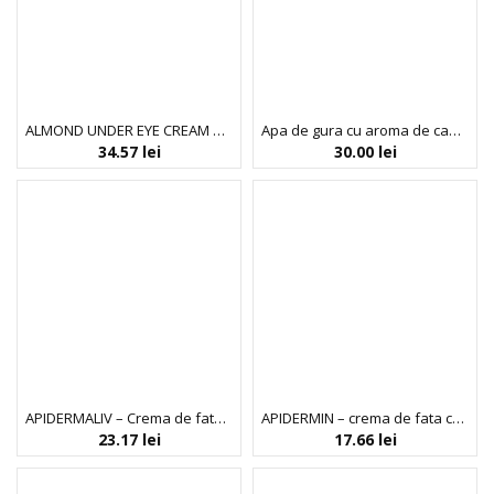
ALMOND UNDER EYE CREAM DELUXE – Crema anticearcane
Apa de gura cu aroma de capsuni pentru copii 3+, Ecodenta, 250 ml
34.57
lei
30.00
lei
APIDERMALIV – Crema de fata cu laptisor de matca, ulei de masline si unt de shea
APIDERMIN – crema de fata cu laptisor de matca, 30 ml
23.17
lei
17.66
lei