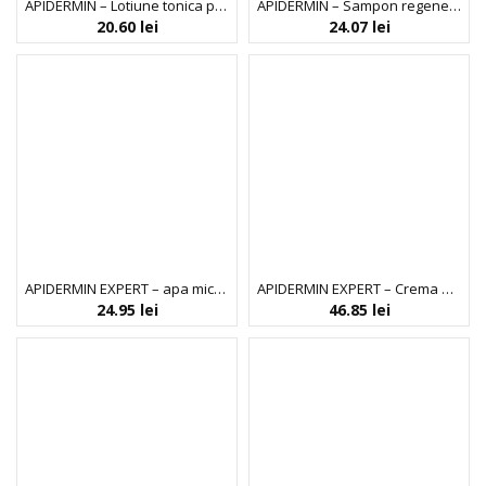
APIDERMIN – Lotiune tonica pentru fata, cu laptisor de matca si polen 125 ml
APIDERMIN – Sampon regenerant cu laptisor de matca
20.60
lei
24.07
lei
APIDERMIN EXPERT – apa micelara
APIDERMIN EXPERT – Crema de noapte
24.95
lei
46.85
lei