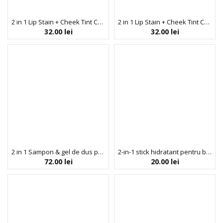
2 in 1 Lip Stain + Cheek Tint Chibi Jelly!, nuanta Momo, Chibi Manga Collection, Rude Cosmetics, 5 g
2 in 1 Lip Stain + Cheek Tint Chibi Jelly!, nuanta Sakura, Chibi Manga Collection, Rude Cosmetics, 5 g
32.00
lei
32.00
lei
2 in 1 Sampon & gel de dus pentru barbati, cu ulei de argan si cafeina, Arganicare, 400 ml
2-in-1 stick hidratant pentru buze si obraji, nuanta Asteriod, Colour Spell by Profusion, 7.5 g
72.00
lei
20.00
lei