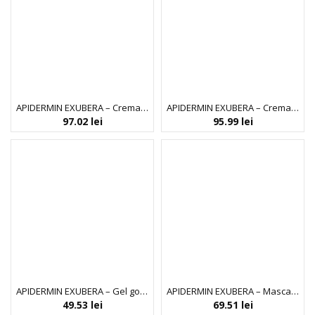
APIDERMIN EXUBERA – Crema pentru noapte
APIDERMIN EXUBERA – Crema pentru zi
97.02
lei
95.99
lei
APIDERMIN EXUBERA – Gel gomaj exfoliant delicat
APIDERMIN EXUBERA – Masca antiaging pentru fata
49.53
lei
69.51
lei