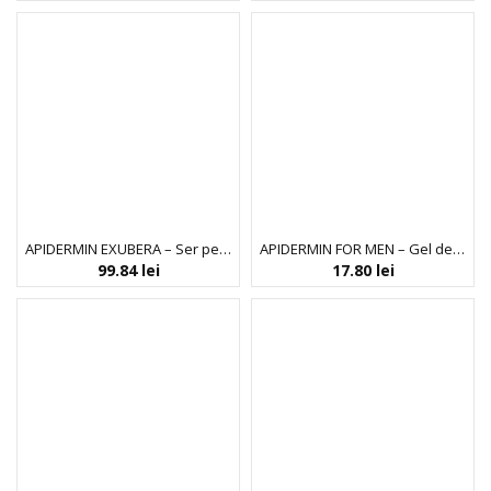
APIDERMIN EXUBERA – Ser pentru ten
APIDERMIN FOR MEN – Gel de dus
99.84
lei
17.80
lei