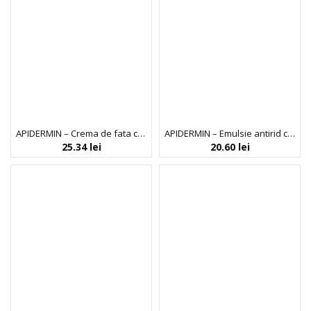
APIDERMIN – Crema de fata cu laptisor de matca, 50 ml
APIDERMIN – Emulsie antirid cu laptisor de matca 125 ml
25.34
lei
20.60
lei