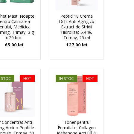
het Masti Noapte
Peptid 18 Crema
entru Calmarea
Ochi Anti-Aging cu
enului, Medicica
Extract de Stridii
ming, Trimay, 3 g
Hidrolizat 5.4 %,
x 20 buc
Trimay, 25 ml
65.00
lei
127.00
lei
N STOC
HOT
IN STOC
HOT
r Concentrat Anti-
Toner pentru
ng Amino Peptide
Fermitate, Collagen
oule, Trimay, 50
Idebenone Acti Fill &