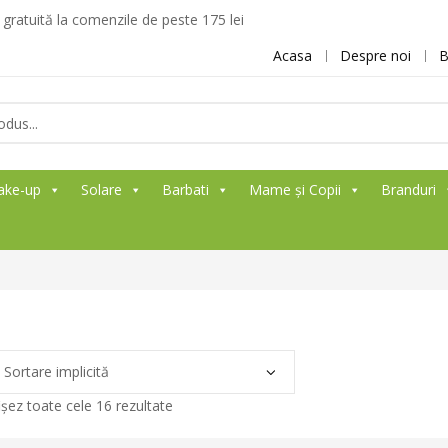
ratuită la comenzile de peste 175 lei
Acasa
Despre noi
B
ake-up
Solare
Barbati
Mame și Copii
Branduri
ișez toate cele 16 rezultate