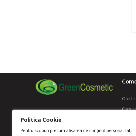
Comen
Oferte 
Cum c
ROMFARMACHIM SA
Politica Cookie
Livrare
Adresa: Str. Intrarea Costache
Contac
Pentru scopuri precum afișarea de conținut personalizat,
Negri , Nr. 11 sector 5 – Bucuresti