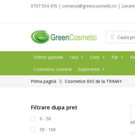
0737 554 470 | comenzi@greencosmetic.ro | Livrare g
Oferte speciale
Fata
Corp
Par
M
Cosmetice coreene
Suplimente
Prima pagină
Cosmetice BIO de la TRIMAY
Filtrare dupa pret
0 - 50
Af
50 - 100