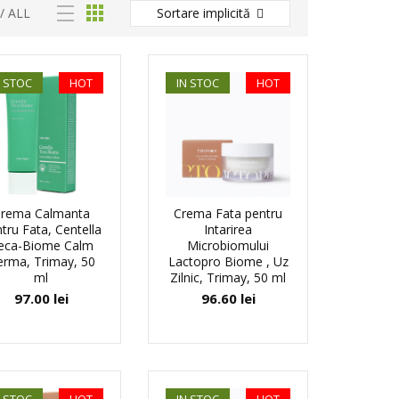
/
ALL
Sortare implicită
N STOC
HOT
IN STOC
HOT
rema Calmanta
Crema Fata pentru
tru Fata, Centella
Intarirea
eca-Biome Calm
Microbiomului
rma, Trimay, 50
Lactopro Biome , Uz
ml
Zilnic, Trimay, 50 ml
97.00
lei
96.60
lei