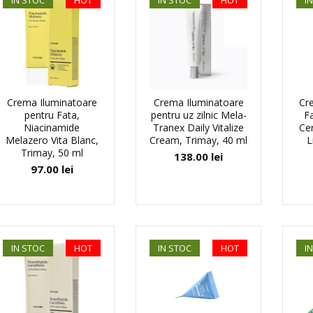
IN STOC
HOT
IN STOC
HOT
I
Crema Iluminatoare
Crema Iluminatoare
Cre
pentru Fata,
pentru uz zilnic Mela-
Fa
Niacinamide
Tranex Daily Vitalize
Ce
Melazero Vita Blanc,
Cream, Trimay, 40 ml
L
Trimay, 50 ml
138.00
lei
97.00
lei
IN STOC
HOT
IN STOC
HOT
I