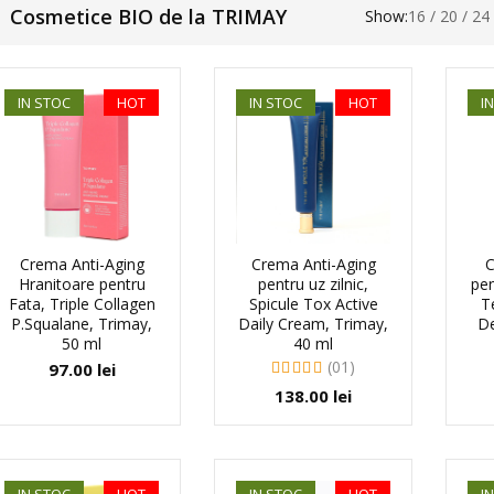
Cosmetice BIO de la TRIMAY
Show:
16
/
20
/
24
IN STOC
HOT
IN STOC
HOT
I
Crema Anti-Aging
Crema Anti-Aging
C
Hranitoare pentru
pentru uz zilnic,
pen
Fata, Triple Collagen
Spicule Tox Active
T
P.Squalane, Trimay,
Daily Cream, Trimay,
De
50 ml
40 ml
(01)
97.00
lei
138.00
lei