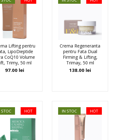
N STOC
HOT
IN STOC
HOT
ma Lifting pentru
Crema Regeneranta
ta, LipoDieptide
pentru Fata Dual
ra CoQ10 Volume
Firming & Lifting,
ift, Trimy, 50 ml
Trimay, 50 ml
97.00
lei
138.00
lei
N STOC
HOT
IN STOC
HOT