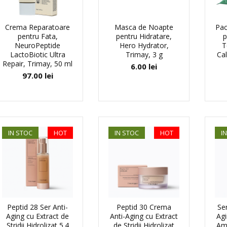
Crema Reparatoare
Masca de Noapte
Pac
pentru Fata,
pentru Hidratare,
p
NeuroPeptide
Hero Hydrator,
T
LactoBiotic Ultra
Trimay, 3 g
Cal
Repair, Trimay, 50 ml
6.00
lei
97.00
lei
IN STOC
HOT
IN STOC
HOT
I
Peptid 28 Ser Anti-
Peptid 30 Crema
Se
Aging cu Extract de
Anti-Aging cu Extract
Agi
Stridii Hidrolizat 5.4
de Stridii Hidrolizat
Amp