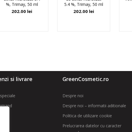
%, Trimay, 50 ml
5.4 %, Trimay, 50 ml
202.00
lei
202.00
lei
zi si livrare
GreenCosmetic.ro
speciale
Despre noi
omand
Despre noi – informatii aditionale
Politica de utilizare cookie
t
Prelucrarea datelor cu caracter