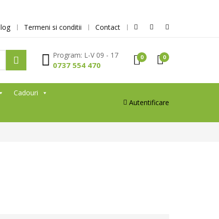
log
Termeni si conditii
Contact
Program: L-V 09 - 17
0
0
0737 554 470
Cadouri
Autentificare