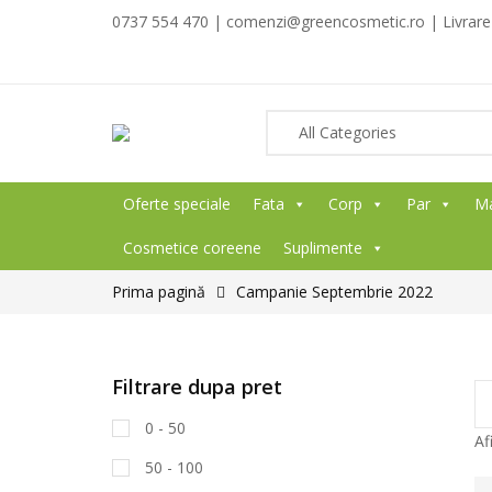
0737 554 470 | comenzi@greencosmetic.ro | Livrare g
Oferte speciale
Fata
Corp
Par
M
Cosmetice coreene
Suplimente
Prima pagină
Campanie Septembrie 2022
Filtrare dupa pret
0 - 50
Af
50 - 100