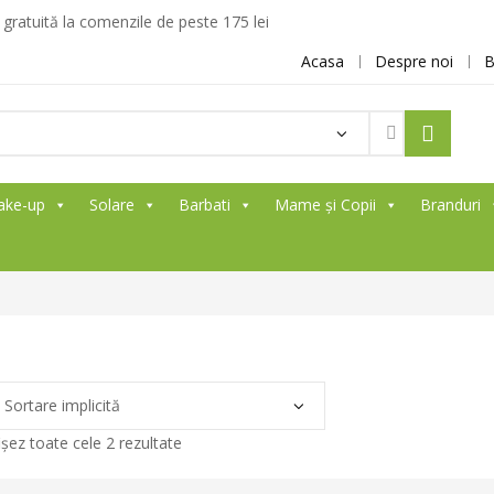
ratuită la comenzile de peste 175 lei
Acasa
Despre noi
B
Products
search
ake-up
Solare
Barbati
Mame și Copii
Branduri
ișez toate cele 2 rezultate