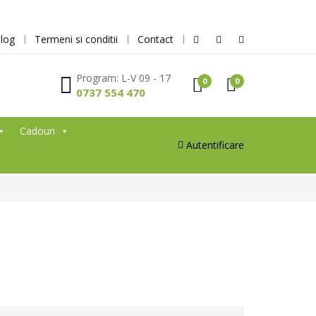
log
Termeni si conditii
Contact
Program: L-V 09 - 17
0
0
0737 554 470
Cadouri
Autentificare