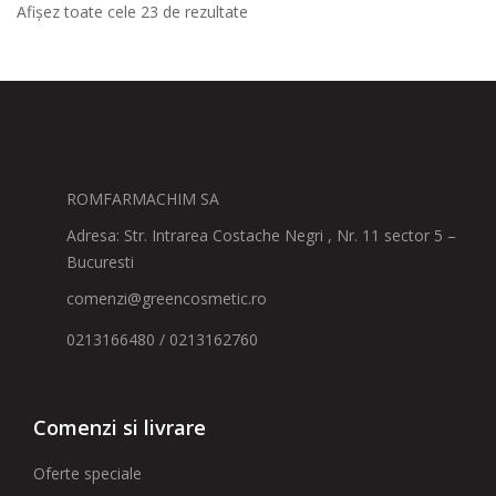
Afișez toate cele 23 de rezultate
ROMFARMACHIM SA
Adresa: Str. Intrarea Costache Negri , Nr. 11 sector 5 –
Bucuresti
comenzi@greencosmetic.ro
0213166480 / 0213162760
Comenzi si livrare
Oferte speciale