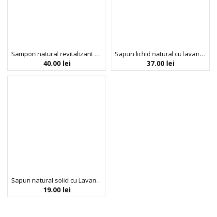
Sampon natural revitalizant cu Fructul Dragonului, pentru toate tipurile de par, Faith in Nature, 400 ml
Sapun lichid natural cu lavanda si muscata, Faith in Nature, 400 ml
40.00
lei
37.00
lei
Sapun natural solid cu Lavanda, Faith in Nature, 100 gr
19.00
lei