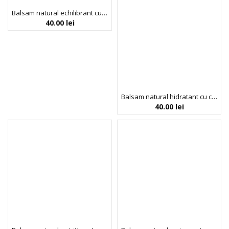
Balsam natural echilibrant cu rozmarin pentru par normal sau gras, Faith in Nature, 400 ml
40.00
lei
Balsam natural hidratant cu cocos, pentru par normal sau uscat, Faith in Nature, 400 ml
40.00
lei