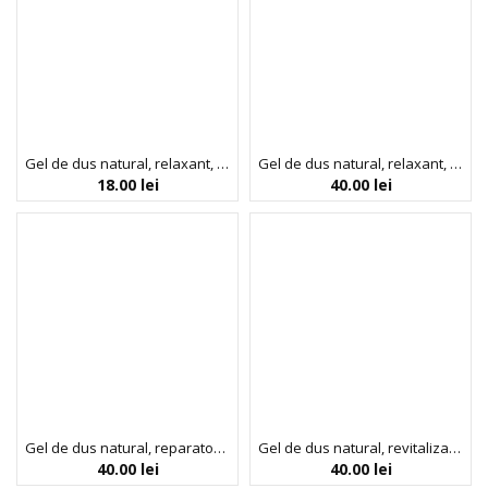
Gel de dus natural, relaxant, cu lavanda si muscata, Faith in Nature, 100ml
Gel de dus natural, relaxant, cu lavanda si muscata, Faith in Nature, 400ml
18.00
lei
40.00
lei
Gel de dus natural, reparator, cu Aloe vera, Faith in Nature, 400ml
Gel de dus natural, revitalizant, cu fructul dragonului, Faith in Nature, 400 ml
40.00
lei
40.00
lei