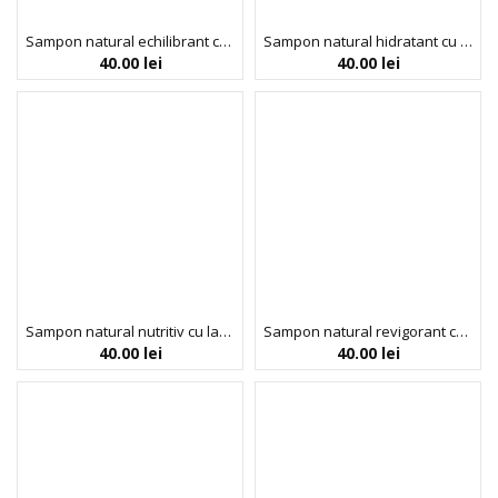
Sampon natural echilibrant cu rozmarin, pentru par normal sau gras, Faith in Nature, 400 ml
Sampon natural hidratant cu cocos pentru par normal sau uscat, Faith in Nature, 400 ml
40.00
lei
40.00
lei
Sampon natural nutritiv cu lavanda si muscata pentru par normal si uscat Faith in Nature, 400 ml
Sampon natural revigorant cu grapefruit si portocale pentru par normal sau gras, Faith in Nature, 400 ml
40.00
lei
40.00
lei