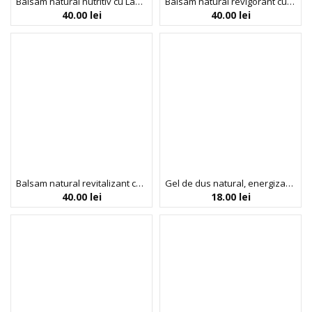
Balsam natural nutritiv cu Lavanda si muscata pentru par normal si uscat, Faith in Nature, 400ml
Balsam natural revigorant cu grapefruit si portocale, pentru par normal sau gras, Faith in Nature, 400 ml
40.00
lei
40.00
lei
Balsam natural revitalizant cu fructul dragonului, pentru toate tipurile de par, Faith in Nature, 400 ml
Gel de dus natural, energizant, cu grapefruit si portocala, Faith in Nature, 100 ml
40.00
lei
18.00
lei