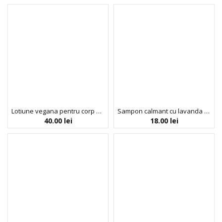
Lotiune vegana pentru corp si maini cu cocos, Faith in Nature, 400 ml
Sampon calmant cu lavanda si muscata pentru par normal si uscat Faith in Nature, 100 ml
40.00
lei
18.00
lei