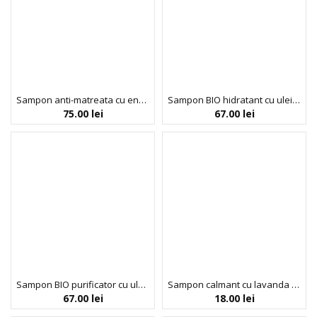
Sampon anti-matreata cu enzyme din fructe, Scalp Restore, Umberto Giannini, 250 ml
Sampon BIO hidratant cu ulei de masline pentru parul uscat si casant , Noah, 250 ml
75.00
lei
67.00
lei
Sampon BIO purificator cu ulei esential de menta pentru par si scalp gras, Noah, 250 ml
Sampon calmant cu lavanda si muscata pentru par normal si uscat Faith in Nature, 100 ml
67.00
lei
18.00
lei