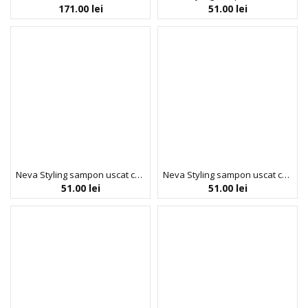
171.00
lei
51.00
lei
Neva Styling sampon uscat cu efect extra-volumizant, Sweet Fruit, Neva, 200 ml
Neva Styling sampon uscat cu efect extra-volumizant, Tropical, Neva, 200 ml
51.00
lei
51.00
lei