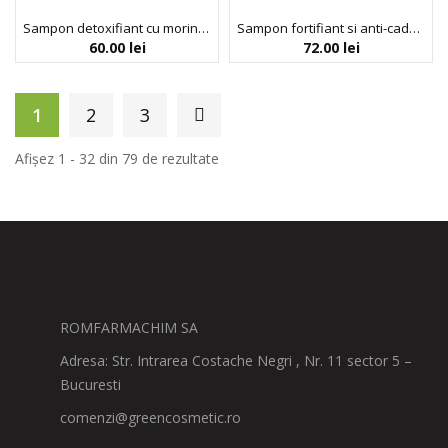
Sampon detoxifiant cu moringa si aloe vera – Anti Pollution, Noah, 250 ml
Sampon fortifiant si anti-cadere pentru barbati, cu Saw Palmetto & ulei de argan, Arganicare, 400 ml
60.00
lei
72.00
lei
1
2
3
Afișez 1 - 32 din 79 de rezultate
ROMFARMACHIM SA
Adresa: Str. Intrarea Costache Negri , Nr. 11 sector 5 –
Bucuresti
comenzi@greencosmetic.ro