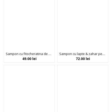
Sampon cu fitocheratina de orez pentru par vopsit (1.6), Noah, 250 ml
Sampon cu lapte & zahar pentru spalare frecventa pentru copii, Noah, 250 ml
49.00
lei
72.00
lei