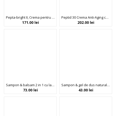
Pepta-bright II, Crema pentru Uniformizarea Tonului Pielii, Indeed Labs, 30 ml
Peptid 30 Crema Anti-Aging cu Extract de Stridii Hidrolizat 5.4 %, Trimay, 50 ml
171.00
lei
202.00
lei
Sampon & balsam 2 in 1 cu lapte & zahar pentru copii , Noah, 250 ml
Sampon & gel de dus natural pentru copii, cu aloe vera si extract de nalba, Fairy’s Dance, Biobaza, 250 ml
73.00
lei
43.00
lei