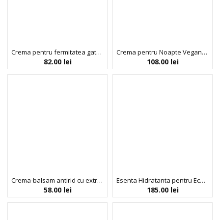
Crema pentru fermitatea gatului si decolteului, Probiotics, Bio Balance, 50 ml
Crema pentru Noapte Vegana Reparatoare, cu Papayaluronic, Your Gorgeous Skin, 45 ml
82.00
lei
108.00
lei
Crema-balsam antirid cu extract de armurariu, Dr. Scheller, 50 ml
Esenta Hidratanta pentru Echilibrarea Microbiomului, Indeed, 90 ml
58.00
lei
185.00
lei