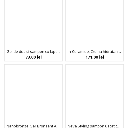
Gel de dus si sampon cu lapte & zahar pentru copii , Noah, 250 ml
In-Ceramide, Crema hidratanta cu Ceramide pentru Ten Sensibil sau Uscat, Indeed Labs, 30 ml
73.00
lei
171.00
lei
Nanobronze, Ser Bronzant Anti-Poluare cu Protectie Blue Light, Indeed Labs, 30 ml
Neva Styling sampon uscat cu efect extra-volumizant, Oriental, Neva, 200 ml