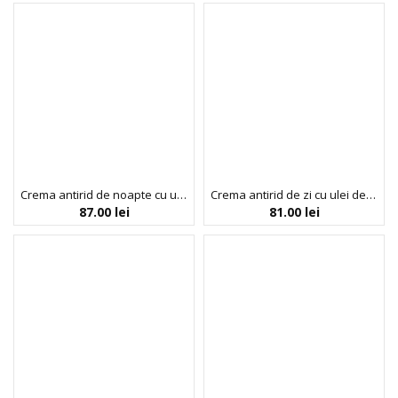
Crema antirid de noapte cu ulei de argan, Dr. Scheller, 50 ml
Crema antirid de zi cu ulei de argan, Dr. Scheller, 50 ml
87.00
lei
81.00
lei