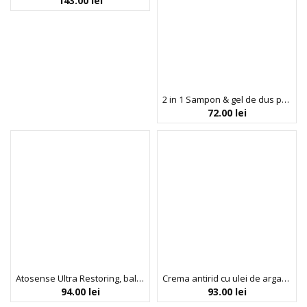
143.00
lei
2 in 1 Sampon & gel de dus pentru barbati, cu ulei de argan si cafeina, Arganicare, 400 ml
72.00
lei
Atosense Ultra Restoring, balsam intensiv calmant pentru pielea sensibila, Bio Balance, 150 ml
Crema antirid cu ulei de argan, SPF 15, Dr. Scheller, 50 ml
94.00
lei
93.00
lei