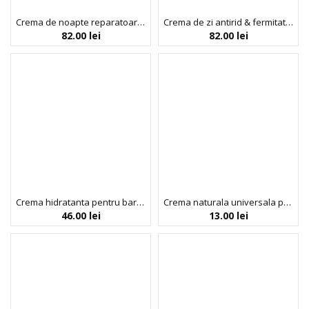
Crema de noapte reparatoare, antirid & fermitate, Probiotics, Bio Balance, 50 ml
Crema de zi antirid & fermitate, cu SPF 20 & UVA, Probiotics, Bio Balance, 50 ml
82.00
lei
82.00
lei
Crema hidratanta pentru barbati [GENTLE]MEN ONE & ONLY, Biobaza, 100 ml
Crema naturala universala pentru barbati (maini, corp, fata), 30 ml, Biobaza
46.00
lei
13.00
lei