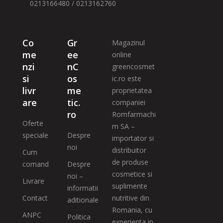
0213166480 / 0213162760
Co
Gr
Magazinul
me
ee
online
nzi
nC
greencosmet
si
os
ic.ro este
livr
me
proprietatea
are
tic.
companiei
ro
Romfarmachi
Oferte
m SA –
speciale
Despre
importator si
noi
distribuitor
Cum
de produse
comand
Despre
cosmetice si
noi –
Livrare
suplimente
informatii
Contact
nutritive din
aditionale
Romania, cu
ANPC
Politica
experienta in