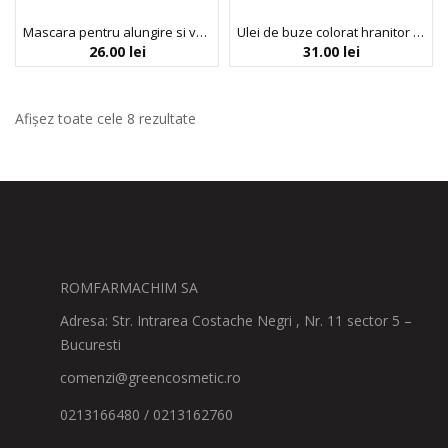
Mascara pentru alungire si volum, Dream Big, nuanta Intense Black, Profusion Cosmetics, 9 ml
Ulei de buze colorat hranitor cu extract de papaya, Berry Kiss, Dr.PAWPAW, 8 ml
26.00
lei
31.00
lei
Afișez toate cele 8 rezultate
ROMFARMACHIM SA
Adresa: Str. Intrarea Costache Negri , Nr. 11 sector 5 –
Bucuresti
comenzi@greencosmetic.ro
0213166480 / 0213162760