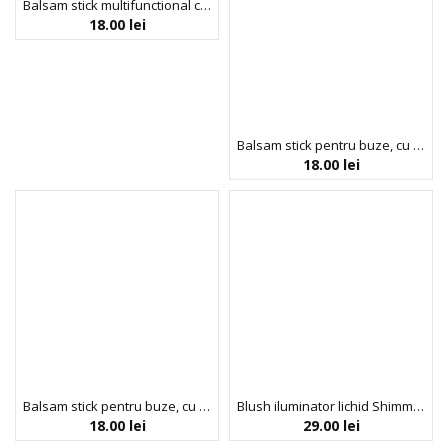
Balsam stick multifunctional cu pawpaw, ulei de ricin si aloe vera, Original Balm, Dr.PAWPAW, 4 g
18.00
lei
Balsam stick pentru buze, cu aroma de mango si pawpaw, ulei de ricin si aloe vera, Dr.PAWPAW, 4 g
18.00
lei
Balsam stick pentru buze, cu aroma de pepene verde si pawpaw, ulei de ricin si aloe vera, Dr.PAWPAW, 4 g
Blush iluminator lichid Shimmer Hour Blushlighter, nuanta Peach Mimosa, Profusion Cosmetics, 6 ml
18.00
lei
29.00
lei