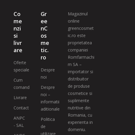
Co
Gr
Magazinul
me
ee
online
nzi
nC
greencosmet
si
os
ic.ro este
livr
me
proprietatea
are
tic.
companiei
ro
Romfarmachi
Oferte
m SA –
speciale
Despre
importator si
noi
distribuitor
Cum
de produse
comand
Despre
cosmetice si
noi –
Livrare
suplimente
informatii
Contact
nutritive din
aditionale
Romania, cu
ANPC
Politica
experienta in
- SAL
de
domeniu.
utilizare