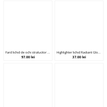
Fard lichid de ochi stralucitor Gloweye – LILIAC TAUPE 06, Blondesister, 2,5 ml
Highlighter lichid Radiant Glow, nuanta Champagne, Profusion Cosmetics, 14.5 ml
97.00
lei
37.00
lei