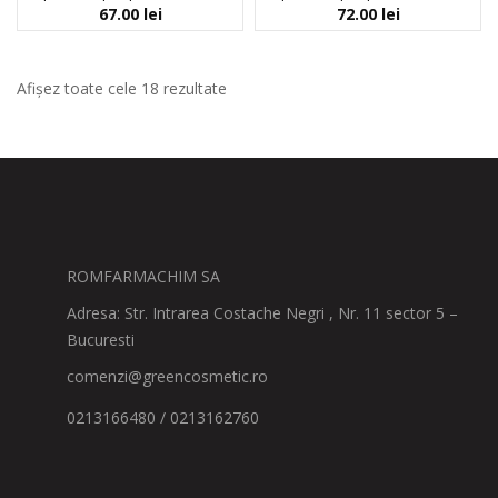
67.00
lei
72.00
lei
Afișez toate cele 18 rezultate
ROMFARMACHIM SA
Adresa: Str. Intrarea Costache Negri , Nr. 11 sector 5 –
Bucuresti
comenzi@greencosmetic.ro
0213166480 / 0213162760