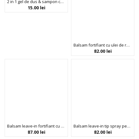
2 in 1 gel de dus & sampon cu ulei de patchouli, carbune si vitamina B5, Black Energy, BIOBAZA [GENTLE]MEN, 30 ml
15.00
lei
Balsam fortifiant cu ulei de rozmarin pentru parul cret, Strong Curls, Umberto Giannini, 250 ml
82.00
lei
Balsam leave-in fortifiant cu ulei de rozmarin, Moisture Milk, Strong Curls, Umberto Giannini, 250 ml
Balsam leave-in tip spray pentru descurcarea parului uscat si texturat, Banana Coconut Detangler, Umberto Giannini, 250 ml
87.00
lei
82.00
lei