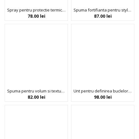
Spray pentru protectie termica si efect anti-static, Heat Shield, Umberto Giannini, 200 ml
Spuma fortifianta pentru styling cu ulei de rozmarin pentru parul cret, Strong Curls, Umberto Giannini, 290 ml
78.00
lei
87.00
lei
Spuma pentru volum si texturarea parului, cu filtru UV, Mermaid Beach Waves, Umberto Giannini, 200 ml
Unt pentru definirea buclelor, cu ulei de rozmarin si biotina, Curling Butter, Umberto Giannini, 300 ml
82.00
lei
98.00
lei