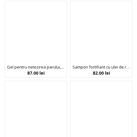
Gel pentru netezirea parului, cu ulei de rozmarin si ricin, Slick Gel, Strong Curls, Umberto Giannini, 50 ml
Sampon fortifiant cu ulei de rozmarin pentru parul cret, Strong Curls, Umberto Giannini, 250 ml
87.00
lei
82.00
lei