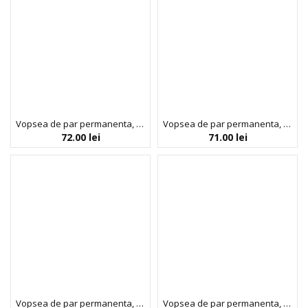
Vopsea de par permanenta, fara amoniac, cu proteina de orez si ulei de in organic, 5.3 Saten auriu deschis, NOAH, 140 ml
Vopsea de par permanenta, fara amoniac, cu proteina de orez si ulei de in organic, 6.0 Blond inchis, NOAH COLOR kit, 140 ml
72.00
lei
71.00
lei
Vopsea de par permanenta, fara amoniac, cu proteina de orez si ulei de in organic, 7.0 Blond, NOAH, 140 ml
Vopsea de par permanenta, fara amoniac, cu proteina de orez si ulei de in organic, 9.0 Blond foarte deschis, NOAH, 140 ml