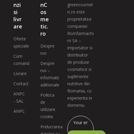
nzi
nC
greencosmet
si
os
ic.ro este
livr
me
proprietatea
are
tic.
companiei
ro
Romfarmachi
Oferte
m SA –
speciale
Despre
importator si
noi
distribuitor
Cum
de produse
comand
Despre
cosmetice si
noi –
Livrare
suplimente
informatii
Contact
nutritive din
aditionale
Romania, cu
ANPC
Politica
experienta in
- SAL
de
domeniu.
utilizare
ANPC
cookie
Prelucrarea
datelor cu