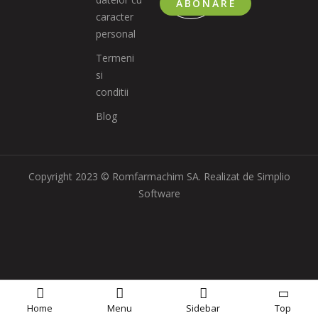
ABONARE
caracter
personal
Termeni
si
conditii
Blog
Copyright 2023 © Romfarmachim SA. Realizat de Simplio
Software
Home
Menu
Sidebar
Top