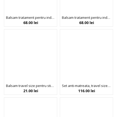
Balsam tratament pentru indesirea si revitalizarea parului cret, cu biotina, Hair ResQ, Petal Fresh Pure, 355 ml
Balsam tratament pentru indesirea si stralucirea parului, Hair ResQ, Petal Fresh Pure, 355 ml
68.00
lei
68.00
lei
Balsam travel size pentru stimularea cresterii parului, cu ulei de ricin pentru toate tipurile de par, Arganicare, 50 ml
Set anti-matreata, travel size, Scalp Restore Kit, Umberto Giannini, 3 x 50 ml
21.00
lei
116.00
lei