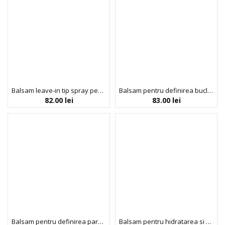
Balsam leave-in tip spray pentru descurcarea parului uscat si texturat, Banana Coconut Detangler, Umberto Giannini, 250 ml
Balsam pentru definirea buclelor, cu parfum de santal si ulei de bergamota, Waves, Curls & Coils Wash, Umberto Giannini, 250 ml
82.00
lei
83.00
lei
Balsam pentru definirea parului ondulat, cu peptide & extract de seminte de chia, Dreamy Waves, Umberto Giannini, 250 ml
Balsam pentru hidratarea si netezirea parului cret, Steilish, 250 ml