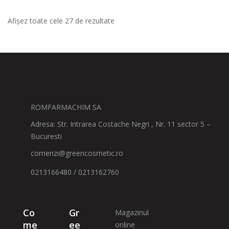
Afișez toate cele 27 de rezultate
ROMFARMACHIM SA
Adresa: Str. Intrarea Costache Negri , Nr. 11 sector 5 –
Bucuresti
comenzi@greencosmetic.ro
0213166480 / 0213162760
Co
Gr
Magazinul
me
ee
online