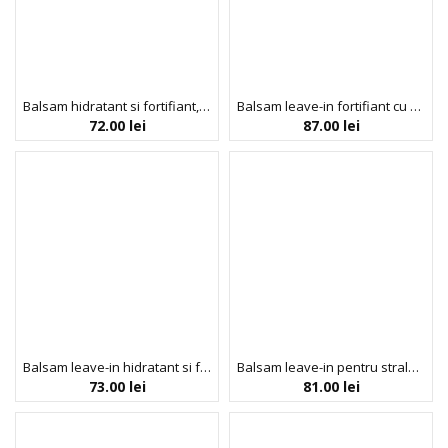
Balsam hidratant si fortifiant, cu ulei de argan & miere, Honey, Arganicare beaute privee, 400 ml
Balsam leave-in fortifiant cu ulei de rozmarin, Moisture Milk, Strong Curls, Umberto Giannini, 250 ml
72.00
lei
87.00
lei
Balsam leave-in hidratant si fortifiant, cu ulei de argan & miere, Honey, Arganicare beaute privee, 400 ml
Balsam leave-in pentru stralucire intensa si netezirea parului, Hair Gloss, Umberto Giannini, 180 ml
73.00
lei
81.00
lei