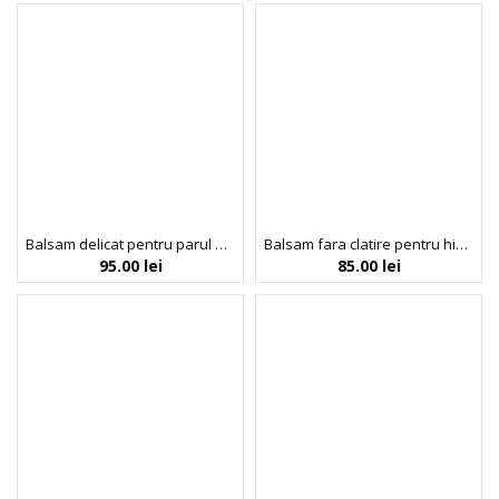
Balsam delicat pentru parul ondulat, cret sau foarte cret, pentru copii, cu aloe vera & ulei de cocos, Mini Curls, Umberto Giannini, 200 ml
Balsam fara clatire pentru hidratarea si definirea parului cret, Steilish, 200 ml
95.00
lei
85.00
lei