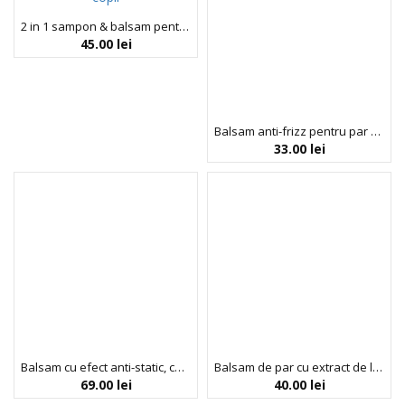
2 in 1 sampon & balsam pentru descurcarea parului la copii, 3+ ani, Cipollino Baby Care, 400 ml
45.00
lei
Balsam anti-frizz pentru par cret, travel size, Curl Jelly Care, Umberto Giannini, 50 ml
33.00
lei
Balsam cu efect anti-static, cu cheratina vegana, Frizz Fix™, Umberto Giannini, 250 ml
Balsam de par cu extract de lavanda si muscata, Faith in Nature, 100 ml
69.00
lei
40.00
lei