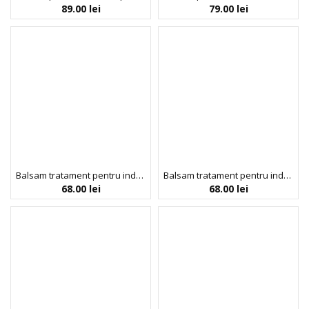
89.00
lei
79.00
lei
Balsam tratament pentru indesirea parului, cu biotina, Hair ResQ, Petal Fresh Pure, 355 ml
Balsam tratament pentru indesirea si repararea parului deteriorat, cu biotina, Hair ResQ, Petal Fresh Pure, 355 ml
68.00
lei
68.00
lei