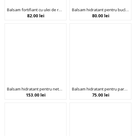
Balsam fortifiant cu ulei de rozmarin pentru parul cret, Strong Curls, Umberto Giannini, 250 ml
Balsam hidratant pentru bucle lejere, Coco Beach Waves, Umberto Giannini, 250 ml
82.00
lei
80.00
lei
Balsam hidratant pentru netezirea parului, Hairburst, 100 ml
Balsam hidratant pentru parul cret uscat, cu acid hialuronic, Thirsty Curls, Umberto Giannini, 250 ml
153.00
lei
75.00
lei