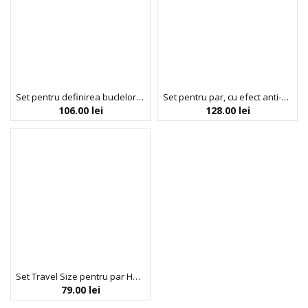
Set pentru definirea buclelor, travel size, Curls Starter Kit, Umberto Giannini, 3 x 50 ml
Set pentru par, cu efect anti-static, travel size, The Frizz Fix, Umberto Giannini, 2 x 50 ml, 1 x 40 ml
106.00
lei
128.00
lei
Set Travel Size pentru par Have a Good Hair Day, sampon, balsam, spray de protectiv & scrub pentru scalp, Beauty Jar, 4 x 80 ml
79.00
lei