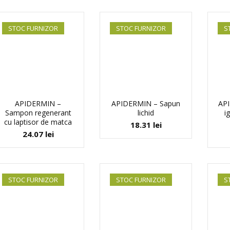
STOC FURNIZOR
STOC FURNIZOR
S
APIDERMIN –
APIDERMIN – Sapun
API
Sampon regenerant
lichid
i
cu laptisor de matca
18.31
lei
24.07
lei
STOC FURNIZOR
STOC FURNIZOR
S