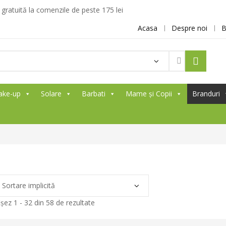
ratuită la comenzile de peste 175 lei
Acasa
Despre noi
B
ake-up
Solare
Barbati
Mame și Copii
Branduri
ișez 1 - 32 din 58 de rezultate