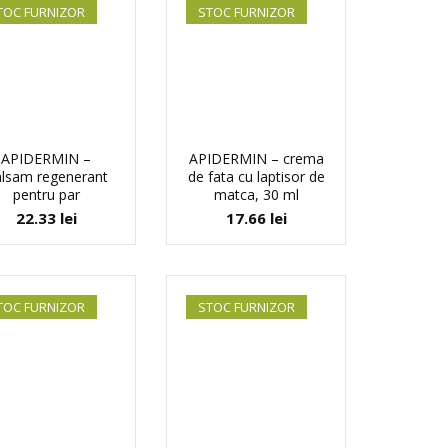
TOC FURNIZOR
STOC FURNIZOR
APIDERMIN –
APIDERMIN – crema
lsam regenerant
de fata cu laptisor de
pentru par
matca, 30 ml
22.33
lei
17.66
lei
TOC FURNIZOR
STOC FURNIZOR