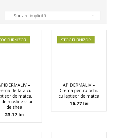
TOC FURNIZOR
STOC FURNIZOR
APIDERMALIV –
APIDERMALIV –
rema de fata cu
Crema pentru ochi,
aptisor de matca,
cu laptisor de matca
i de masline si unt
16.77
lei
de shea
23.17
lei