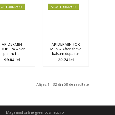
TOC FURNIZOR
STOC FURNIZOR
APIDERMIN
APIDERMIN FOR
EXUBERA – Ser
MEN – After shave
pentru ten
balsam dupa ras
99.84
lei
20.74
lei
Afișez 1 - 32 din 58 de rezultate
Magazinul online greencosmetic.ro