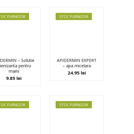
TOC FURNIZOR
STOC FURNIZOR
DERMIN – Solutie
APIDERMIN EXPERT
gienizanta pentru
– apa micelara
maini
24.95
lei
9.85
lei
TOC FURNIZOR
STOC FURNIZOR