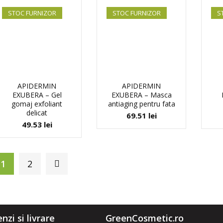
STOC FURNIZOR
STOC FURNIZOR
S
APIDERMIN
APIDERMIN
EXUBERA – Gel
EXUBERA – Masca
gomaj exfoliant
antiaging pentru fata
delicat
69.51
lei
49.53
lei
1
2
zi si livrare
GreenCosmetic.ro