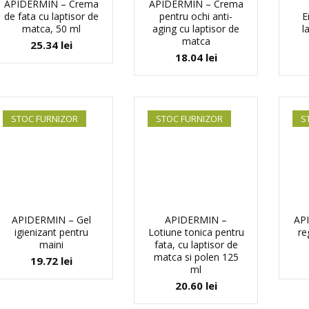
APIDERMIN – Crema
APIDERMIN – Crema
de fata cu laptisor de
pentru ochi anti-
E
matca, 50 ml
aging cu laptisor de
l
matca
25.34
lei
18.04
lei
STOC FURNIZOR
STOC FURNIZOR
S
APIDERMIN – Gel
APIDERMIN –
AP
igienizant pentru
Lotiune tonica pentru
re
maini
fata, cu laptisor de
matca si polen 125
19.72
lei
ml
20.60
lei