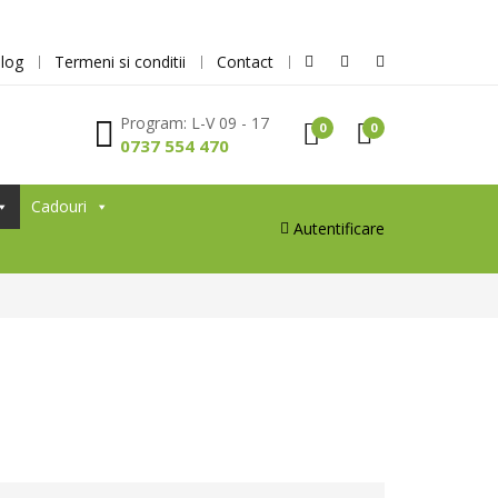
log
Termeni si conditii
Contact
Program: L-V 09 - 17
0
0
0737 554 470
Cadouri
Autentificare