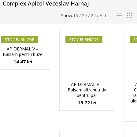
Complex Apicol Veceslav Harnaj
Show:
16
/
20
/
24
/
ALL
STOC FURNIZOR
STOC FURNIZOR
S
APIDERMALIV –
Balsam pentru buze
14.47
lei
APIDERMALIV –
Balsam ultranutritiv
C
pentru par
l
ule
19.72
lei