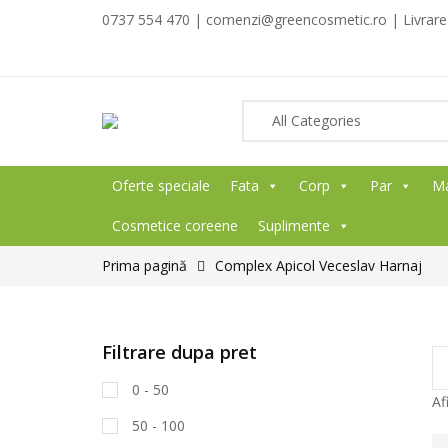
0737 554 470 | comenzi@greencosmetic.ro | Livrare g
Oferte speciale
Fata
Corp
Par
M
Cosmetice coreene
Suplimente
Prima pagină
Complex Apicol Veceslav Harnaj
Filtrare dupa pret
0 - 50
Af
50 - 100