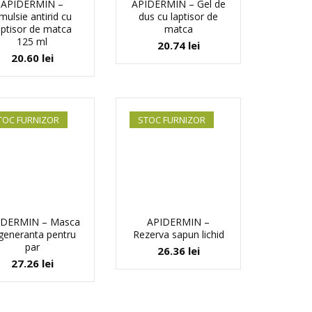
APIDERMIN –
APIDERMIN – Gel de
mulsie antirid cu
dus cu laptisor de
aptisor de matca
matca
125 ml
20.74
lei
20.60
lei
TOC FURNIZOR
STOC FURNIZOR
IDERMIN – Masca
APIDERMIN –
generanta pentru
Rezerva sapun lichid
par
26.36
lei
27.26
lei